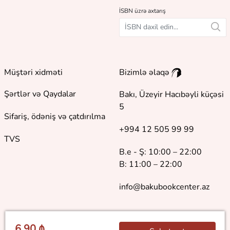
İSBN üzrə axtarış
Müştəri xidməti
Bizimlə əlaqə
Şərtlər və Qaydalar
Bakı, Üzeyir Hacıbəyli küçəsi
5
Sifariş, ödəniş və çatdırılma
+994 12 505 99 99
TVS
B.e - Ş: 10:00 – 22:00
B: 11:00 – 22:00
info@bakubookcenter.az
6.90 ₼