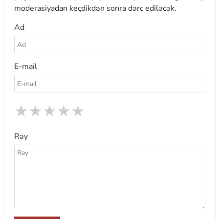
moderasiyadan keçdikdən sonra dərc ediləcək.
Ad
E-mail
★
★
★
★
★
Rəy