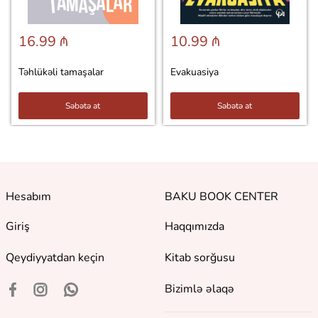
16.99 ₼
10.99 ₼
Təhlükəli tamaşalar
Evakuasiya
Səbətə at
Səbətə at
Hesabım
BAKU BOOK CENTER
Giriş
Haqqımızda
Qeydiyyatdan keçin
Kitab sorğusu
Bizimlə əlaqə