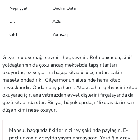
Nəşriyyat
Qədim Qala
Dil
AZE
Cild
Yumşaq
Gilyermo oxumağı sevmir, heç sevmir. Belə baxanda, sinif
yoldaşlarının da çoxu ancaq məktəbdə tapşırılanları
oxuyurlar, öz xoşlarına başqa kitab üzü açmırlar. Lakin
məsələ ondadır ki, Gilyermonun ailəsində hamı kitab
həvəskarıdır. Ondan başqa hamı. Atası səhər qəhvəsini kitab
oxuyaraq içir, ana yatmazdan əvvəl dişlərini fırçalayanda da
gözü kitabında olur. Bir yaş böyük qardaşı Nikolas da imkan
düşən kimi nəsə oxuyur.
Məhsul haqqında fikirlərinizi rəy şəklində paylaşın. E-
poçt ünvanınız saytda yayımlanmayacaq. Yazdığınız rəy