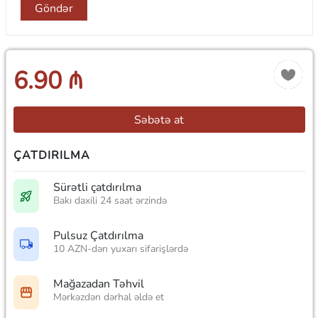
Göndər
6.90 ₼
Səbətə at
ÇATDIRILMA
Sürətli çatdırılma
Bakı daxili 24 saat ərzində
Pulsuz Çatdırılma
10 AZN-dən yuxarı sifarişlərdə
Mağazadan Təhvil
Mərkəzdən dərhal əldə et