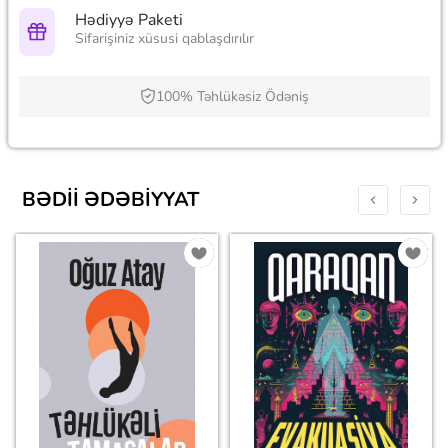
Hədiyyə Paketi
Sifarişiniz xüsusi qablaşdırılır
100% Təhlükəsiz Ödəniş
BƏDII ƏDƏBIYYAT