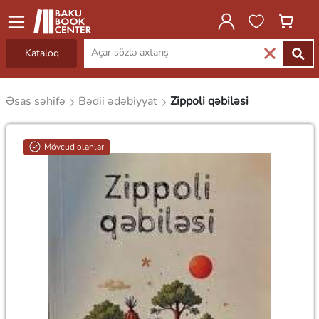
Kataloq
Əsas səhifə
Bədii ədəbiyyat
Zippoli qəbiləsi
Mövcud olanlar