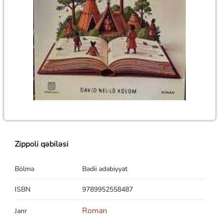
Zippoli qəbiləsi
Bölmə
Bədii ədəbiyyat
ISBN
9789952558487
Roman
Janr