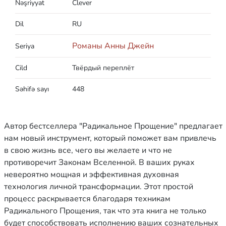
Nəşriyyat
Clever
Dil
RU
Романы Анны Джейн
Seriya
Cild
Твёрдый переплёт
Səhifə sayı
448
Автор бестселлера "Радикальное Прощение" предлагает
нам новый инструмент, который поможет вам привлечь
в свою жизнь все, чего вы желаете и что не
противоречит Законам Вселенной. В ваших руках
невероятно мощная и эффективная духовная
технология личной трансформации. Этот простой
процесс раскрывается благодаря техникам
Радикального Прощения, так что эта книга не только
будет способствовать исполнению ваших сознательных