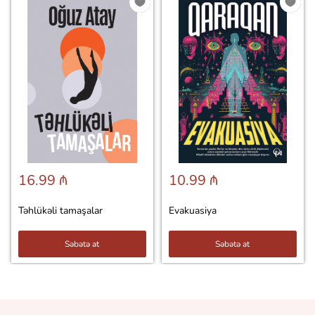
16.99 ₼
10.99 ₼
Təhlükəli tamaşalar
Evakuasiya
Səbətə at
Səbətə at