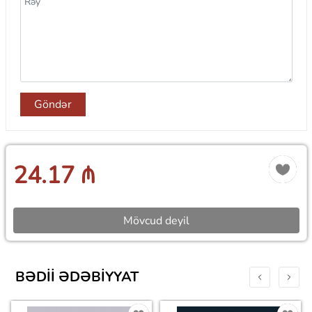
Göndər
24.17 ₼
Mövcud deyil
BƏDII ƏDƏBIYYAT