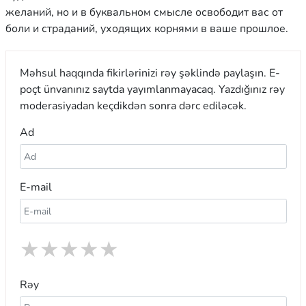
желаний, но и в буквальном смысле освободит вас от
боли и страданий, уходящих корнями в ваше прошлое.
Məhsul haqqında fikirlərinizi rəy şəklində paylaşın. E-
poçt ünvanınız saytda yayımlanmayacaq. Yazdığınız rəy
moderasiyadan keçdikdən sonra dərc ediləcək.
Ad
E-mail
★
★
★
★
★
Rəy