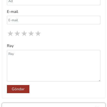
E-mail
★
★
★
★
★
Rəy
Göndər