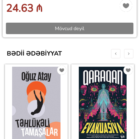
24.63 ₼
Mövcud deyil
BƏDII ƏDƏBIYYAT