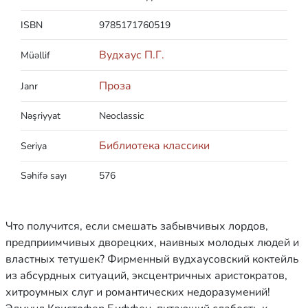
ISBN
9785171760519
Вудхаус П.Г.
Müəllif
Проза
Janr
Nəşriyyat
Neoclassic
Библиотека классики
Seriya
Səhifə sayı
576
Что получится, если смешать забывчивых лордов,
предприимчивых дворецких, наивных молодых людей и
властных тетушек? Фирменный вудхаусовский коктейль
из абсурдных ситуаций, эксцентричных аристократов,
хитроумных слуг и романтических недоразумений!