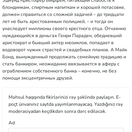
Эдмунд Кристофер Биффен, питающий слабость к
блондинкам, спиртным напиткам и хорошей потасовке,
должен справиться со сложной задачей – до тридцати
лет не быть арестованным полицией, – и тогда он
унаследует миллионы своего крестного отца. Отчаянно
нуждающийся в деньгах Генри Параден, обедневший
аристократ и бывший актер мюзиклов, попадает в
водоворот чужих страстей и свадебных планов. А Майк
Бонд, вынужденный продолжать семейную традицию и
стать банкиром, неожиданно ввязывается в аферу с
ограблением собственного банка – конечно, не без
помощи эксцентричных друзей.
Məhsul haqqında fikirlərinizi rəy şəklində paylaşın. E-
poçt ünvanınız saytda yayımlanmayacaq. Yazdığınız rəy
moderasiyadan keçdikdən sonra dərc ediləcək.
Ad