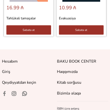
16.99 ₼
10.99 ₼
Təhlükəli tamaşalar
Evakuasiya
Səbətə at
Səbətə at
Hesabım
BAKU BOOK CENTER
Giriş
Haqqımızda
Qeydiyyatdan keçin
Kitab sorğusu
Bizimlə əlaqə
İSBN üzrə axtarış