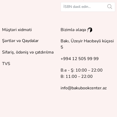
Müştəri xidməti
Bizimlə əlaqə
Şərtlər və Qaydalar
Bakı, Üzeyir Hacıbəyli küçəsi
5
Sifariş, ödəniş və çatdırılma
+994 12 505 99 99
TVS
B.e - Ş: 10:00 – 22:00
B: 11:00 – 22:00
info@bakubookcenter.az