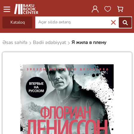
Kataloq
Əsas səhifə
Bədii ədəbiyyat
Я жила в плену