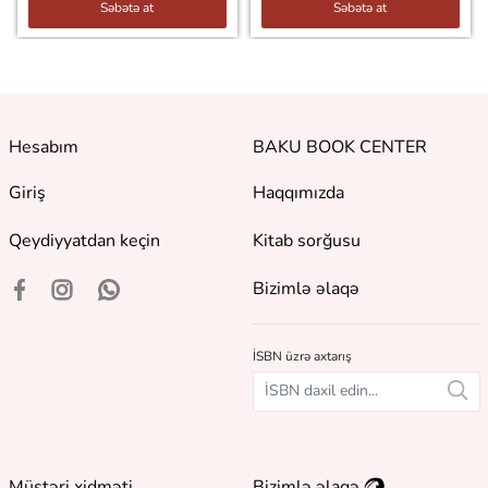
Səbətə at
Səbətə at
Hesabım
BAKU BOOK CENTER
Giriş
Haqqımızda
Qeydiyyatdan keçin
Kitab sorğusu
Bizimlə əlaqə
İSBN üzrə axtarış
Müştəri xidməti
Bizimlə əlaqə