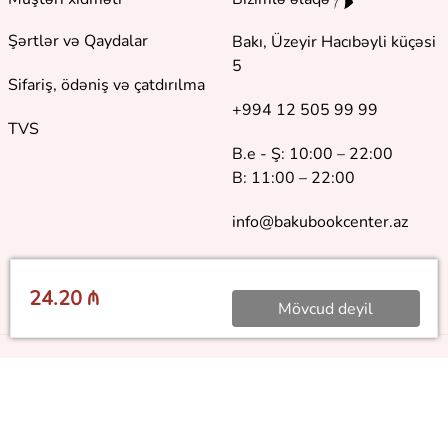
Şərtlər və Qaydalar
Bakı, Üzeyir Hacıbəyli küçəsi
5
Sifariş, ödəniş və çatdırılma
+994 12 505 99 99
TVS
B.e - Ş: 10:00 – 22:00
B: 11:00 – 22:00
info@bakubookcenter.az
24.20 ₼
Mövcud deyil
©
2018 - 2026 Baku Book Center. Bütün hüquqlar qorunur