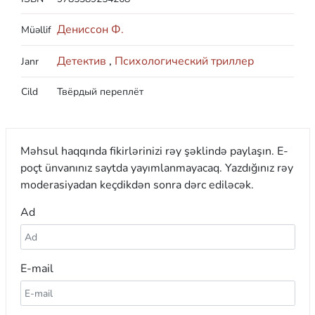
Дениссон Ф.
Müəllif
Детектив
,
Психологический триллер
Janr
Cild
Твёрдый переплёт
Məhsul haqqında fikirlərinizi rəy şəklində paylaşın. E-
poçt ünvanınız saytda yayımlanmayacaq. Yazdığınız rəy
moderasiyadan keçdikdən sonra dərc ediləcək.
Ad
E-mail