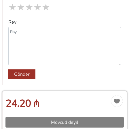
★
★
★
★
★
Rəy
Göndər
24.20 ₼
Mövcud deyil