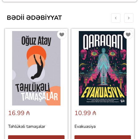
BƏDII ƏDƏBIYYAT
16.99 ₼
10.99 ₼
Təhlükəli tamaşalar
Evakuasiya