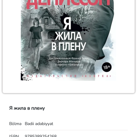
Я жила в плену
Bölmə
Bədii ədəbiyyat
ISBN
9785389254268