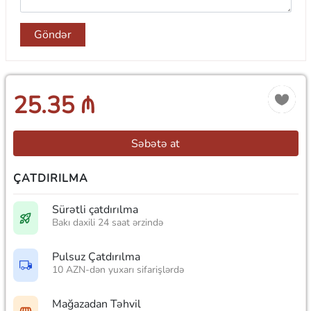
Göndər
25.35 ₼
Səbətə at
ÇATDIRILMA
Sürətli çatdırılma
Bakı daxili 24 saat ərzində
Pulsuz Çatdırılma
10 AZN-dən yuxarı sifarişlərdə
Mağazadan Təhvil