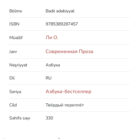
Bölmə
Bədii ədəbiyyat
ISBN
9785389287457
Ли О.
Müəllif
Современная Проза
Janr
Nəşriyyat
Азбука
Dil
RU
Азбука-бестселлер
Seriya
Cild
Твёрдый переплёт
Səhifə sayı
330