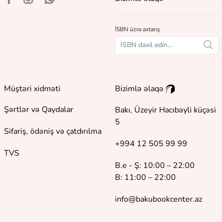
İSBN üzrə axtarış
Müştəri xidməti
Bizimlə əlaqə
Şərtlər və Qaydalar
Bakı, Üzeyir Hacıbəyli küçəsi
5
Sifariş, ödəniş və çatdırılma
+994 12 505 99 99
TVS
B.e - Ş: 10:00 – 22:00
B: 11:00 – 22:00
info@bakubookcenter.az