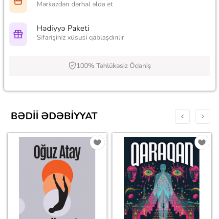
Mərkəzdən dərhal əldə et
Hədiyyə Paketi
Sifarişiniz xüsusi qablaşdırılır
100% Təhlükəsiz Ödəniş
BƏDII ƏDƏBIYYAT