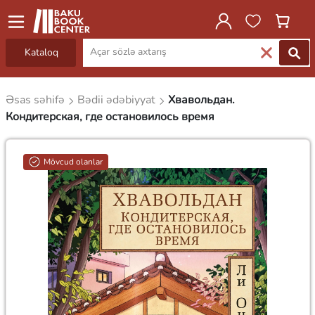
Kataloq
Əsas səhifə
Bədii ədəbiyyat
Хвавольдан.
Кондитерская, где остановилось время
Mövcud olanlar