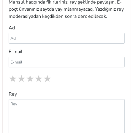
Məhsul haqqında fikirlərinizi rəy şəklində paylaşın. E-
poçt ünvanınız saytda yayımlanmayacaq. Yazdığınız rəy
moderasiyadan keçdikdən sonra dərc ediləcək.
Ad
E-mail
★
★
★
★
★
Rəy