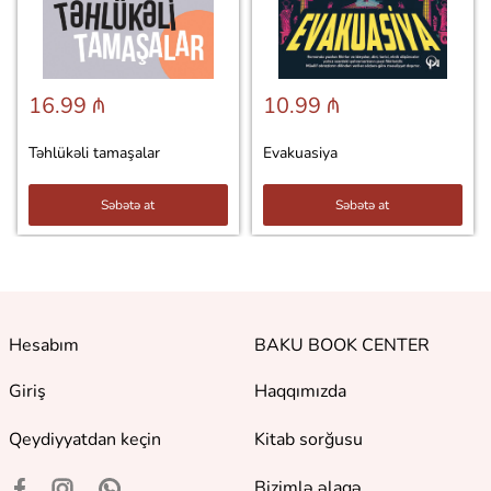
16.99 ₼
10.99 ₼
Təhlükəli tamaşalar
Evakuasiya
Səbətə at
Səbətə at
Hesabım
BAKU BOOK CENTER
Giriş
Haqqımızda
Qeydiyyatdan keçin
Kitab sorğusu
Bizimlə əlaqə