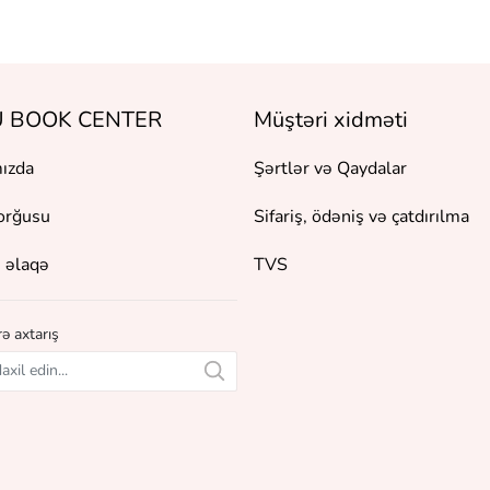
 BOOK CENTER
Müştəri xidməti
ızda
Şərtlər və Qaydalar
orğusu
Sifariş, ödəniş və çatdırılma
 əlaqə
TVS
ə axtarış