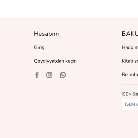
Hesabım
BAKU
Giriş
Haqqım
Qeydiyyatdan keçin
Kitab s
Bizimlə
İSBN üzr