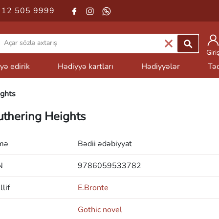
 12 505 9999
Giri
yə edirik
Hədiyyə kartları
Hədiyyələr
Təd
ghts
thering Heights
mə
Bədii ədəbiyyat
N
9786059533782
lif
E.Bronte
Gothic novel