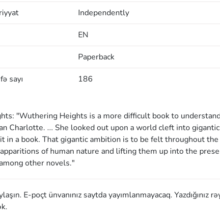
iyyat
Independently
EN
Paperback
fə sayı
186
ts: "Wuthering Heights is a more difficult book to understan
n Charlotte. ... She looked out upon a world cleft into gigantic
it in a book. That gigantic ambition is to be felt throughout the
e apparitions of human nature and lifting them up into the prese
 among other novels."
aylaşın. E-poçt ünvanınız saytda yayımlanmayacaq. Yazdığınız rə
k.