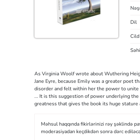
Nəşr
Dil
Cild
Səhi
As Virginia Woolf wrote about Wuthering Heigh
Jane Eyre, because Emily was a greater poet tha
disorder and felt within her the power to unite 
... It is this suggestion of power underlying th
greatness that gives the book its huge stature
Məhsul haqqında fikirlərinizi rəy şəklində p
moderasiyadan keçdikdən sonra dərc ediləcə