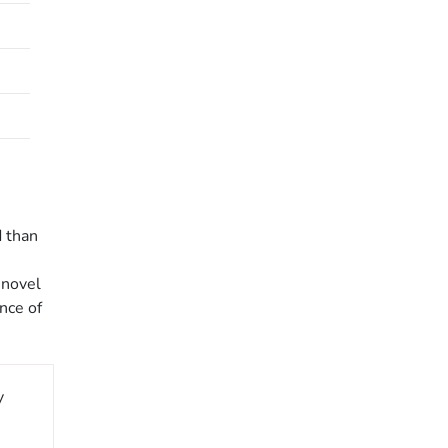
d than
 novel
nce of
y