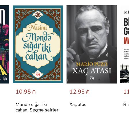
10.95 ₼
12.95 ₼
11
Məndə sığar iki
Xaç atası
Bi
cahan. Seçmə şeirlər