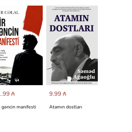
.99 ₼
9.99 ₼
6.95 ₼
r gəncin manifesti
Atamın dostları
Dönüş