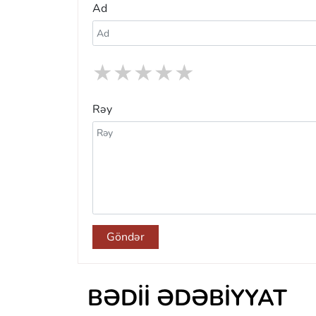
Ad
★
★
★
★
★
Rəy
Göndər
BƏDII ƏDƏBIYYAT