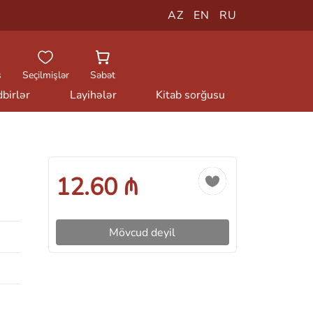
AZ
EN
RU
ş
Seçilmişlər
Səbət
birlər
Layihələr
Kitab sorğusu
12.60 ₼
Mövcud deyil