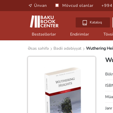
Ünvan
Mövcud olanlar
+994
Kataloq
Bestsellerlər
Endirimlər
Tövsi
Əsas səhifə
Bədii ədəbiyyat
Wuthering Hei
Wu
Böl
ISB
Müəl
Janr