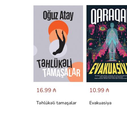
 ₼
16.99 ₼
10.99 ₼
аренина
Təhlükəli tamaşalar
Evakuasiya