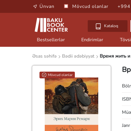
Ünvan
Mövcud olanlar
+994
Kataloq
Bestsellerlər
Endirimlər
Tövsi
Əsas səhifə
Bədii ədəbiyyat
Время жить и
Вр
Mövcud olanlar
Böl
ISB
Müəl
Janr