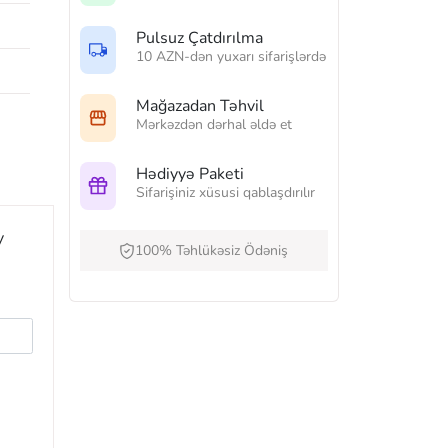
Pulsuz Çatdırılma
10 AZN-dən yuxarı sifarişlərdə
Mağazadan Təhvil
Mərkəzdən dərhal əldə et
Hədiyyə Paketi
Sifarişiniz xüsusi qablaşdırılır
y
100% Təhlükəsiz Ödəniş