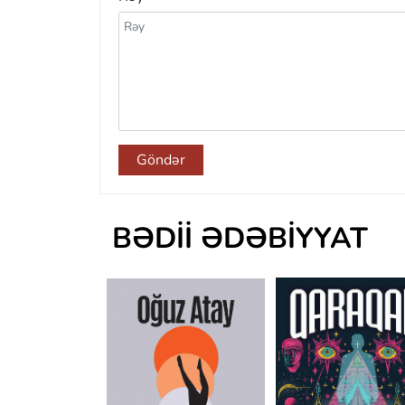
Göndər
BƏDII ƏDƏBIYYAT