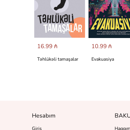
 ₼
16.99 ₼
10.99 ₼
аренина
Təhlükəli tamaşalar
Evakuasiya
Hesabım
BAKU
Giriş
Haqqım