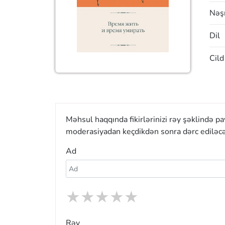
Nəşr
Dil
Cild
Məhsul haqqında fikirlərinizi rəy şəklində p
moderasiyadan keçdikdən sonra dərc ediləcə
Ad
★
★
★
★
★
Rəy