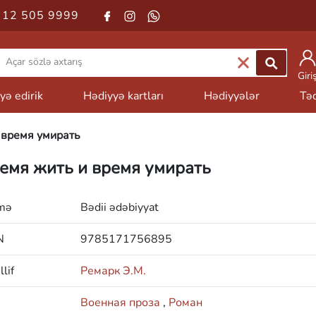
 12 505 9999
Giri
yə edirik
Hədiyyə kartları
Hədiyyələr
Təd
 время умирать
емя жить и время умирать
mə
Bədii ədəbiyyat
N
9785171756895
lif
Ремарк Э.М.
Военная проза
,
Роман