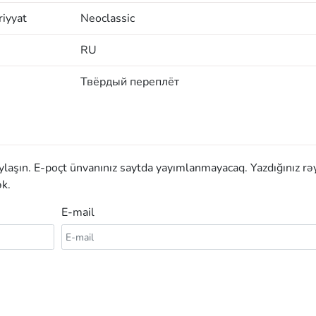
iyyat
Neoclassic
RU
Твёрдый переплёт
aylaşın. E-poçt ünvanınız saytda yayımlanmayacaq. Yazdığınız rə
k.
E-mail