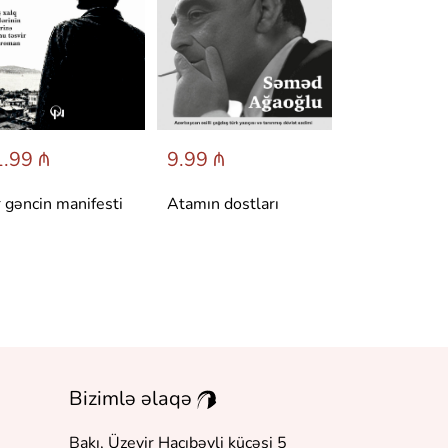
.99 ₼
9.99 ₼
6.95 ₼
r gəncin manifesti
Atamın dostları
Dönüş
Bizimlə əlaqə
Bakı, Üzeyir Hacıbəyli küçəsi 5