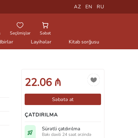
AZ
EN
RU
ş
Seçilmişlər
Səbət
birlər
Layihələr
Kitab sorğusu
22.06 ₼
Səbətə at
ÇATDIRILMA
Sürətli çatdırılma
Bakı daxili 24 saat ərzində