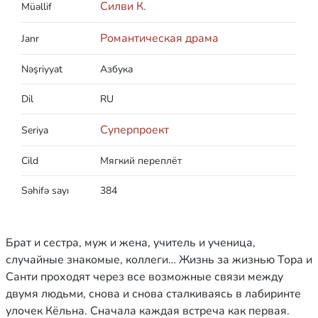
Силви К.
Müəllif
Романтическая драма
Janr
Nəşriyyat
Азбука
Dil
RU
Суперпроект
Seriya
Cild
Мягкий переплёт
Səhifə sayı
384
Брат и сестра, муж и жена, учитель и ученица,
случайные знакомые, коллеги… Жизнь за жизнью Тора и
Санти проходят через все возможные связи между
двумя людьми, снова и снова сталкиваясь в лабиринте
улочек Кёльна. Сначала каждая встреча как первая.