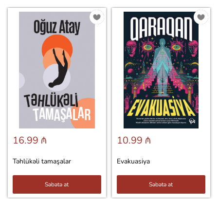
16.99 ₼
10.99 ₼
Təhlükəli tamaşalar
Evakuasiya
Səbətə at
Səbətə at