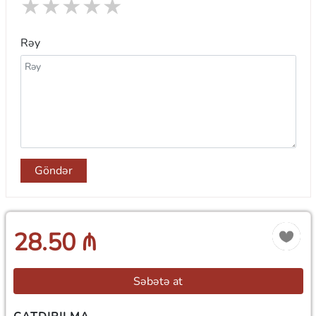
★
★
★
★
★
Rəy
Göndər
28.50 ₼
Səbətə at