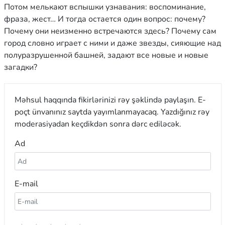
Потом мелькают вспышки узнавания: воспоминание,
фраза, жест… И тогда остается один вопрос: почему?
Почему они неизменно встречаются здесь? Почему сам
город словно играет с ними и даже звезды, сияющие над
полуразрушенной башней, задают все новые и новые
загадки?
Məhsul haqqında fikirlərinizi rəy şəklində paylaşın. E-
poçt ünvanınız saytda yayımlanmayacaq. Yazdığınız rəy
moderasiyadan keçdikdən sonra dərc ediləcək.
Ad
E-mail