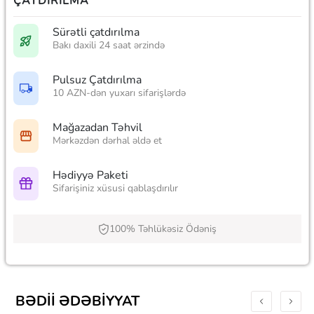
ÇATDIRILMA
Sürətli çatdırılma
Bakı daxili 24 saat ərzində
Pulsuz Çatdırılma
10 AZN-dən yuxarı sifarişlərdə
Mağazadan Təhvil
Mərkəzdən dərhal əldə et
Hədiyyə Paketi
Sifarişiniz xüsusi qablaşdırılır
100% Təhlükəsiz Ödəniş
BƏDII ƏDƏBIYYAT