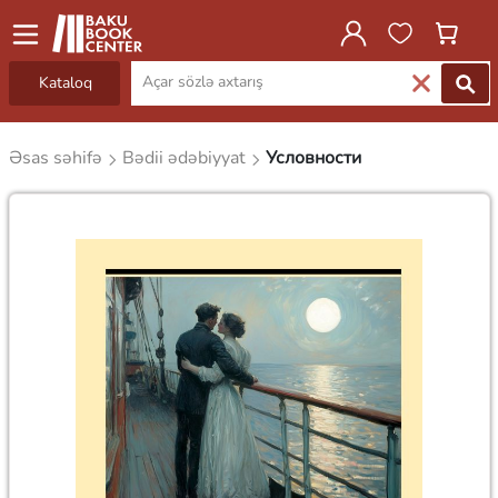
Kataloq
Əsas səhifə
Bədii ədəbiyyat
Условности