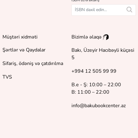
İSBN üzrə axtarış
Müştəri xidməti
Bizimlə əlaqə
Şərtlər və Qaydalar
Bakı, Üzeyir Hacıbəyli küçəsi
5
Sifariş, ödəniş və çatdırılma
+994 12 505 99 99
TVS
B.e - Ş: 10:00 – 22:00
B: 11:00 – 22:00
info@bakubookcenter.az