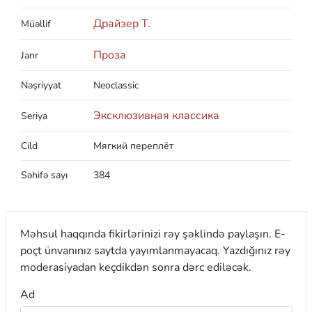
Драйзер Т.
Müəllif
Проза
Janr
Nəşriyyat
Neoclassic
Эксклюзивная классика
Seriya
Cild
Мягкий переплёт
Səhifə sayı
384
Məhsul haqqında fikirlərinizi rəy şəklində paylaşın. E-
poçt ünvanınız saytda yayımlanmayacaq. Yazdığınız rəy
moderasiyadan keçdikdən sonra dərc ediləcək.
Ad