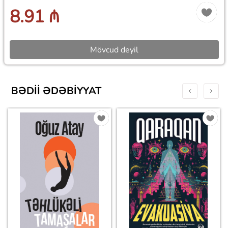
8.91 ₼
Mövcud deyil
BƏDII ƏDƏBIYYAT