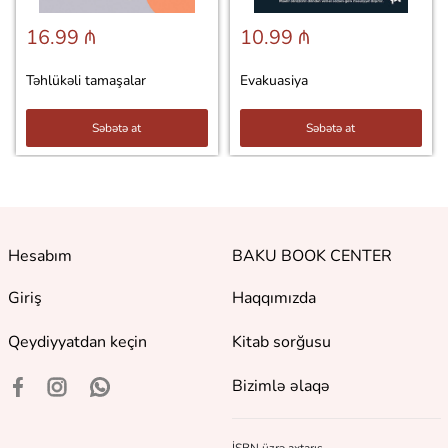
16.99 ₼
10.99 ₼
Təhlükəli tamaşalar
Evakuasiya
Səbətə at
Səbətə at
Hesabım
BAKU BOOK CENTER
Giriş
Haqqımızda
Qeydiyyatdan keçin
Kitab sorğusu
Bizimlə əlaqə