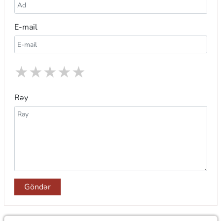
E-mail
★
★
★
★
★
Rəy
Göndər