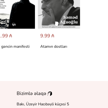
.99 ₼
9.99 ₼
6.95 ₼
r gəncin manifesti
Atamın dostları
Dönüş
Bizimlə əlaqə
Bakı, Üzeyir Hacıbəyli küçəsi 5