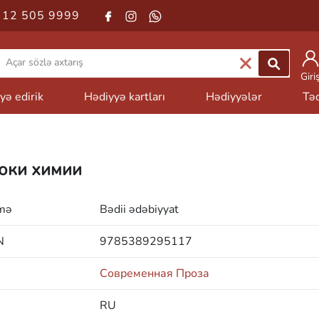
 12 505 9999
Giri
yə edirik
Hədiyyə kartları
Hədiyyələr
Təd
оки химии
mə
Bədii ədəbiyyat
N
9785389295117
Современная Проза
RU