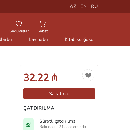
AZ
EN
RU
ş
Seçilmişlər
Səbət
birlər
Layihələr
Kitab sorğusu
32.22 ₼
Səbətə at
ÇATDIRILMA
Sürətli çatdırılma
Bakı daxili 24 saat ərzində