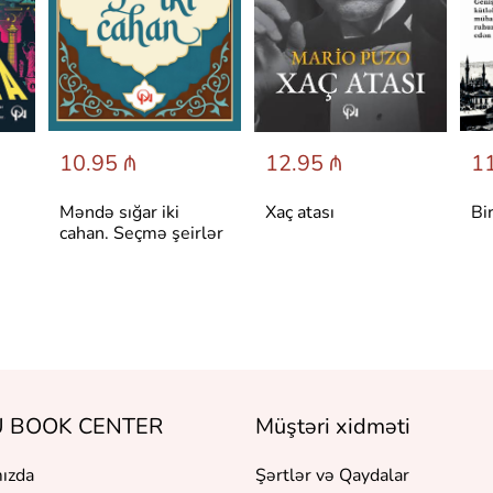
10.95 ₼
12.95 ₼
11
Məndə sığar iki
Xaç atası
Bi
cahan. Seçmə şeirlər
 BOOK CENTER
Müştəri xidməti
ızda
Şərtlər və Qaydalar