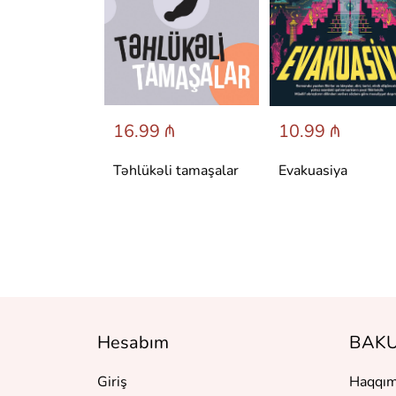
 ₼
16.99 ₼
10.99 ₼
аренина
Təhlükəli tamaşalar
Evakuasiya
Hesabım
BAKU
Giriş
Haqqım