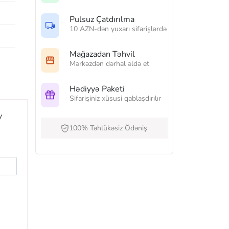
Pulsuz Çatdırılma
10 AZN-dən yuxarı sifarişlərdə
Mağazadan Təhvil
Mərkəzdən dərhal əldə et
Hədiyyə Paketi
Sifarişiniz xüsusi qablaşdırılır
y
100% Təhlükəsiz Ödəniş