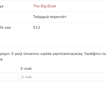
ya
The Big Book
Твёрдый переплёт
fə sayı
512
aylaşın. E-poçt ünvanınız saytda yayımlanmayacaq. Yazdığınız rə
k.
E-mail