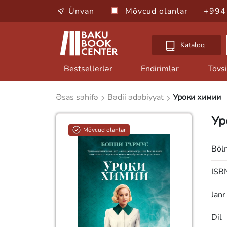
Ünvan
Mövcud olanlar
+994
Kataloq
Bestsellerlər
Endirimlər
Tövsi
Əsas səhifə
Bədii ədəbiyyat
Уроки химии
Ур
Mövcud olanlar
Böl
ISB
Janr
Dil