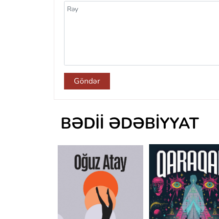
Göndər
BƏDII ƏDƏBIYYAT