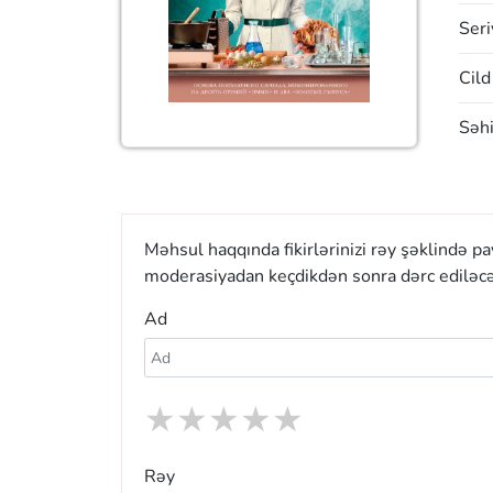
Seri
Cild
Səhi
Məhsul haqqında fikirlərinizi rəy şəklində p
moderasiyadan keçdikdən sonra dərc ediləcə
Ad
★
★
★
★
★
Rəy