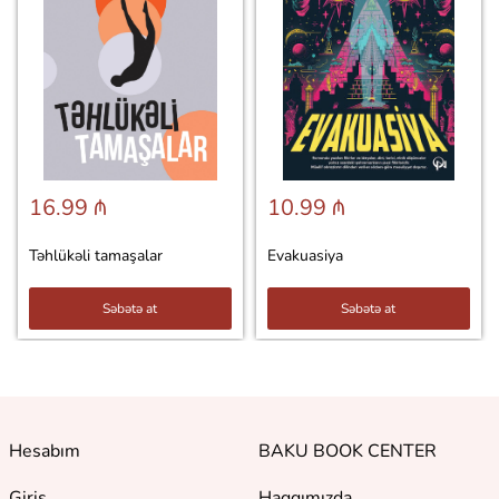
16.99 ₼
10.99 ₼
Təhlükəli tamaşalar
Evakuasiya
Səbətə at
Səbətə at
Hesabım
BAKU BOOK CENTER
Giriş
Haqqımızda