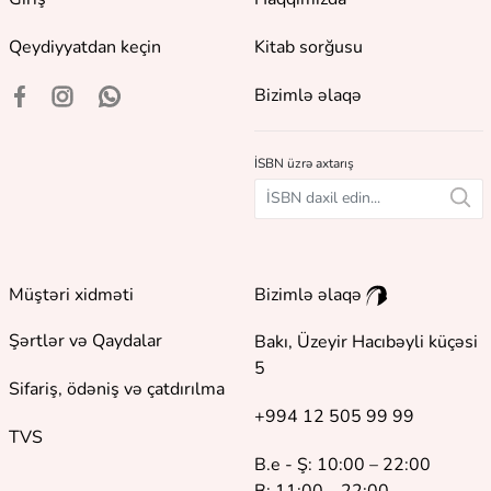
Qeydiyyatdan keçin
Kitab sorğusu
Bizimlə əlaqə
İSBN üzrə axtarış
Müştəri xidməti
Bizimlə əlaqə
Şərtlər və Qaydalar
Bakı, Üzeyir Hacıbəyli küçəsi
5
Sifariş, ödəniş və çatdırılma
+994 12 505 99 99
TVS
B.e - Ş: 10:00 – 22:00