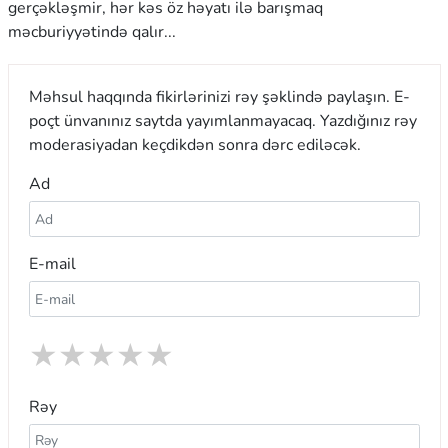
gerçəkləşmir, hər kəs öz həyatı ilə barışmaq
məcburiyyətində qalır...
Məhsul haqqında fikirlərinizi rəy şəklində paylaşın. E-
poçt ünvanınız saytda yayımlanmayacaq. Yazdığınız rəy
moderasiyadan keçdikdən sonra dərc ediləcək.
Ad
E-mail
★
★
★
★
★
Rəy