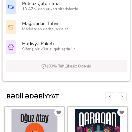
Pulsuz Çatdırılma
10 AZN-dən yuxarı sifarişlərdə
Mağazadan Təhvil
Mərkəzdən dərhal əldə et
Hədiyyə Paketi
Sifarişiniz xüsusi qablaşdırılır
100% Təhlükəsiz Ödəniş
BƏDII ƏDƏBIYYAT