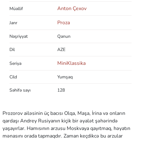
Anton Çexov
Müəllif
Proza
Janr
Nəşriyyat
Qanun
Dil
AZE
MiniKlassika
Seriya
Cild
Yumşaq
Səhifə sayı
128
Prozorov ailəsinin üç bacısı Olqa, Maşa, İrina və onların
qardaşı Andrey Rusiyanın kiçik bir əyalət şəhərində
yaşayırlar. Hamısının arzusu Moskvaya qayıtmaq, həyatın
mənasını orada tapmaqdır. Zaman keçdikcə bu arzular