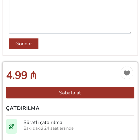
Göndər
4.99 ₼
Səbətə at
ÇATDIRILMA
Sürətli çatdırılma
Bakı daxili 24 saat ərzində