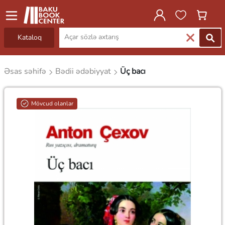
Kataloq
Əsas səhifə
Bədii ədəbiyyat
Üç bacı
Mövcud olanlar