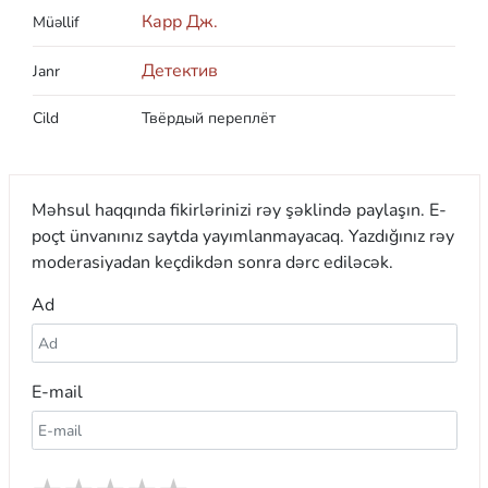
Карр Дж.
Müəllif
Детектив
Janr
Cild
Твёрдый переплёт
Məhsul haqqında fikirlərinizi rəy şəklində paylaşın. E-
poçt ünvanınız saytda yayımlanmayacaq. Yazdığınız rəy
moderasiyadan keçdikdən sonra dərc ediləcək.
Ad
E-mail