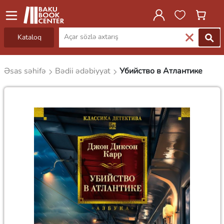
Kataloq
Əsas səhifə
Bədii ədəbiyyat
Убийство в Атлантике