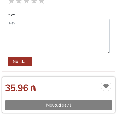
★
★
★
★
★
Rəy
Göndər
35.96 ₼
Mövcud deyil