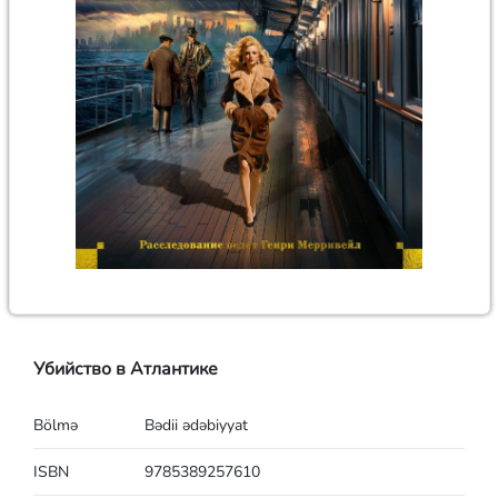
Убийство в Атлантике
Bölmə
Bədii ədəbiyyat
ISBN
9785389257610