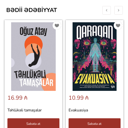
BƏDII ƏDƏBIYYAT
16.99 ₼
10.99 ₼
Təhlükəli tamaşalar
Evakuasiya
Səbətə at
Səbətə at