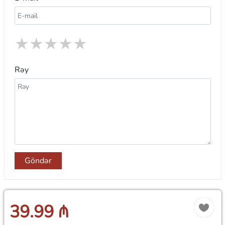
★
★
★
★
★
Rəy
Göndər
39.99 ₼