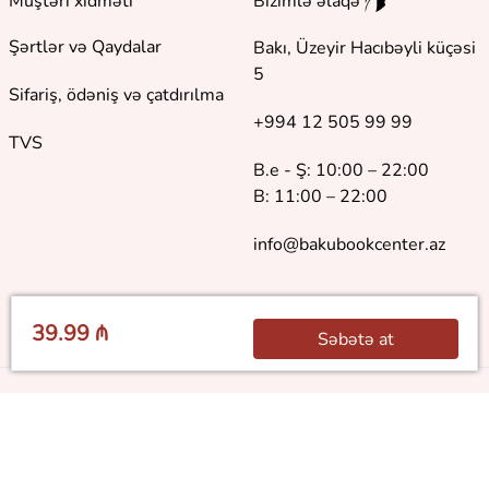
Müştəri xidməti
Bizimlə əlaqə
Şərtlər və Qaydalar
Bakı, Üzeyir Hacıbəyli küçəsi
5
Sifariş, ödəniş və çatdırılma
+994 12 505 99 99
TVS
B.e - Ş: 10:00 – 22:00
B: 11:00 – 22:00
info@bakubookcenter.az
39.99 ₼
Səbətə at
©
2018 - 2026 Baku Book Center. Bütün hüquqlar qorunur