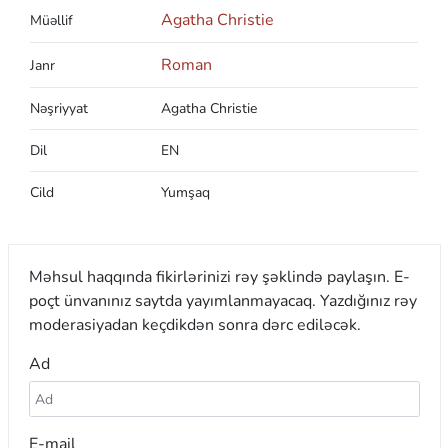
Agatha Christie
Müəllif
Roman
Janr
Nəşriyyat
Agatha Christie
Dil
EN
Cild
Yumşaq
Məhsul haqqında fikirlərinizi rəy şəklində paylaşın. E-
poçt ünvanınız saytda yayımlanmayacaq. Yazdığınız rəy
moderasiyadan keçdikdən sonra dərc ediləcək.
Ad
E-mail