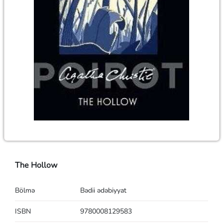
The Hollow
Bölmə
Bədii ədəbiyyat
ISBN
9780008129583