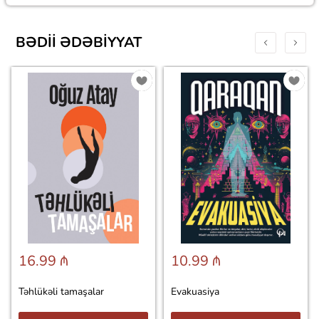
BƏDII ƏDƏBIYYAT
16.99 ₼
10.99 ₼
Təhlükəli tamaşalar
Evakuasiya