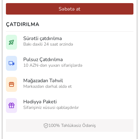
Səbətə at
ÇATDIRILMA
Sürətli çatdırılma
Bakı daxili 24 saat ərzində
Pulsuz Çatdırılma
10 AZN-dən yuxarı sifarişlərdə
Mağazadan Təhvil
Mərkəzdən dərhal əldə et
Hədiyyə Paketi
Sifarişiniz xüsusi qablaşdırılır
100% Təhlükəsiz Ödəniş