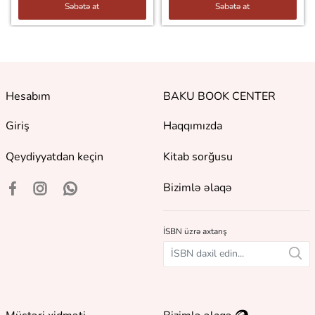
Səbətə at
Səbətə at
Hesabım
BAKU BOOK CENTER
Giriş
Haqqımızda
Qeydiyyatdan keçin
Kitab sorğusu
Bizimlə əlaqə
İSBN üzrə axtarış