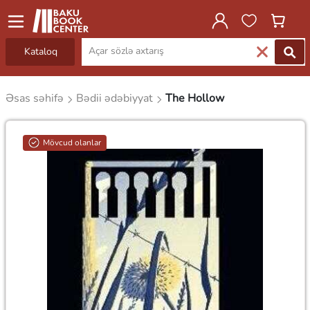
Kataloq
Əsas səhifə
Bədii ədəbiyyat
The Hollow
Mövcud olanlar