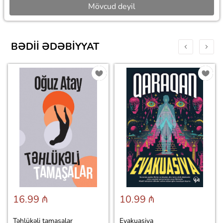
Mövcud deyil
BƏDII ƏDƏBIYYAT
16.99 ₼
10.99 ₼
Təhlükəli tamaşalar
Evakuasiya