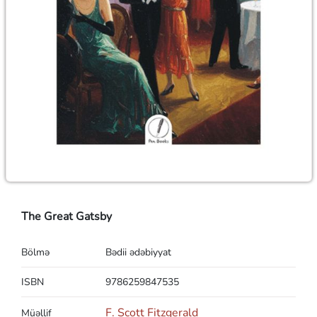
The Great Gatsby
Bölmə
Bədii ədəbiyyat
ISBN
9786259847535
F. Scott Fitzgerald
Müəllif