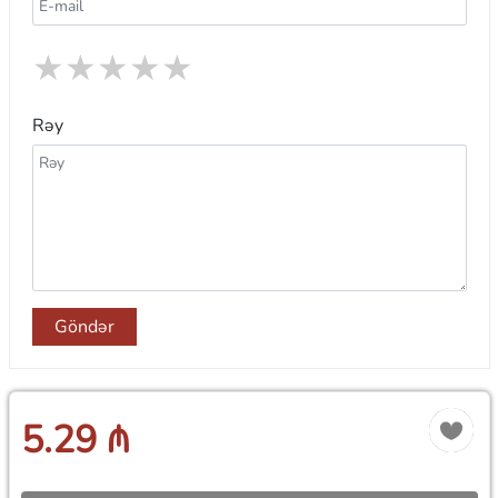
★
★
★
★
★
Rəy
Göndər
5.29 ₼