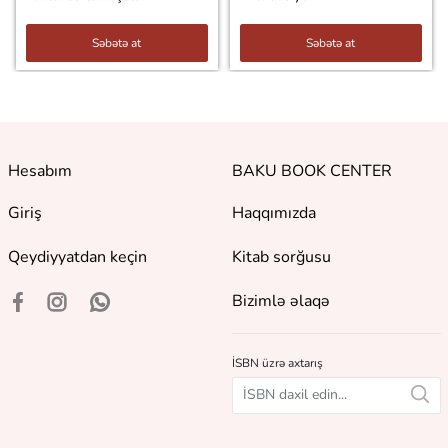
Səbətə at
Səbətə at
Hesabım
BAKU BOOK CENTER
Giriş
Haqqımızda
Qeydiyyatdan keçin
Kitab sorğusu
Bizimlə əlaqə
İSBN üzrə axtarış