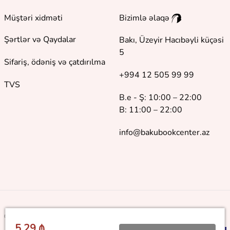
Müştəri xidməti
Bizimlə əlaqə
Şərtlər və Qaydalar
Bakı, Üzeyir Hacıbəyli küçəsi
5
Sifariş, ödəniş və çatdırılma
+994 12 505 99 99
TVS
B.e - Ş: 10:00 – 22:00
B: 11:00 – 22:00
info@bakubookcenter.az
©
2018 - 2026 Baku Book Center. Bütün hüquqlar qorunur
5.29 ₼