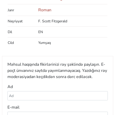
Roman
Janr
Nəşriyyat
F. Scott Fitzgerald
Dil
EN
Cild
Yumşaq
Məhsul haqqında fikirlərinizi rəy şəklində paylaşın. E-
poçt ünvanınız saytda yayımlanmayacaq. Yazdığınız rəy
moderasiyadan keçdikdən sonra dərc ediləcək.
Ad
E-mail