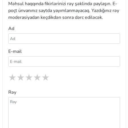
Məhsul haqqında fikirlərinizi rəy şəklində paylaşın. E-
poçt ünvanınız saytda yayımlanmayacaq. Yazdığınız rəy
moderasiyadan keçdikdən sonra dərc ediləcək.
Ad
E-mail
★
★
★
★
★
Rəy