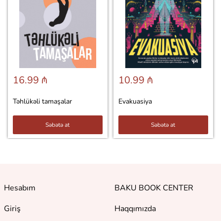
16.99 ₼
10.99 ₼
Təhlükəli tamaşalar
Evakuasiya
Səbətə at
Səbətə at
Hesabım
BAKU BOOK CENTER
Giriş
Haqqımızda