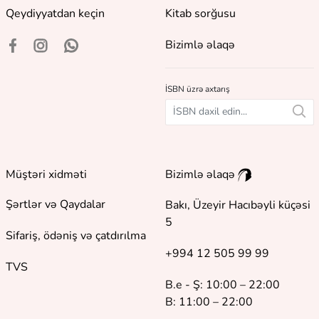
Qeydiyyatdan keçin
Kitab sorğusu
Bizimlə əlaqə
İSBN üzrə axtarış
Müştəri xidməti
Bizimlə əlaqə
Şərtlər və Qaydalar
Bakı, Üzeyir Hacıbəyli küçəsi
5
Sifariş, ödəniş və çatdırılma
+994 12 505 99 99
TVS
B.e - Ş: 10:00 – 22:00
B: 11:00 – 22:00