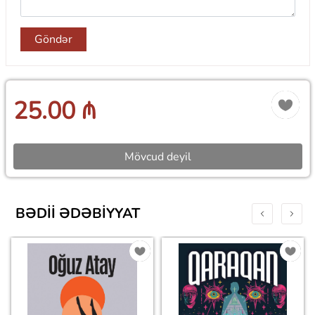
Göndər
25.00 ₼
Mövcud deyil
BƏDII ƏDƏBIYYAT