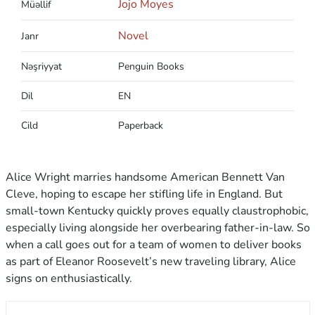
Jojo Moyes
Müəllif
Novel
Janr
Nəşriyyat
Penguin Books
Dil
EN
Cild
Paperback
Alice Wright marries handsome American Bennett Van
Cleve, hoping to escape her stifling life in England. But
small-town Kentucky quickly proves equally claustrophobic,
especially living alongside her overbearing father-in-law. So
when a call goes out for a team of women to deliver books
as part of Eleanor Roosevelt’s new traveling library, Alice
signs on enthusiastically.