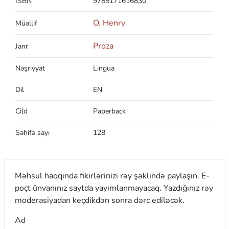
ISBN
9785171616830
O. Henry
Müəllif
Proza
Janr
Nəşriyyat
Lingua
Dil
EN
Cild
Paperback
Səhifə sayı
128
Məhsul haqqında fikirlərinizi rəy şəklində paylaşın. E-
poçt ünvanınız saytda yayımlanmayacaq. Yazdığınız rəy
moderasiyadan keçdikdən sonra dərc ediləcək.
Ad