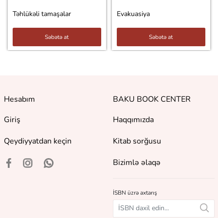
Təhlükəli tamaşalar
Evakuasiya
Səbətə at
Səbətə at
Hesabım
BAKU BOOK CENTER
Giriş
Haqqımızda
Qeydiyyatdan keçin
Kitab sorğusu
Bizimlə əlaqə
İSBN üzrə axtarış