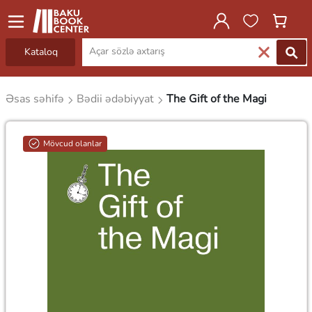
Kataloq
Əsas səhifə
Bədii ədəbiyyat
The Gift of the Magi
Mövcud olanlar