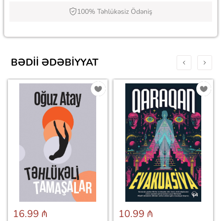
100% Təhlükəsiz Ödəniş
BƏDII ƏDƏBIYYAT
16.99 ₼
10.99 ₼