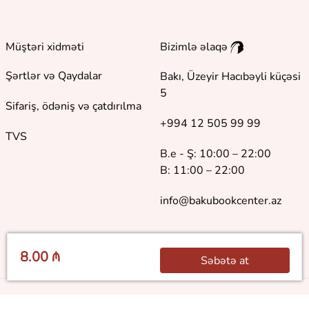
Müştəri xidməti
Bizimlə əlaqə
Şərtlər və Qaydalar
Bakı, Üzeyir Hacıbəyli küçəsi
5
Sifariş, ödəniş və çatdırılma
+994 12 505 99 99
TVS
B.e - Ş: 10:00 – 22:00
B: 11:00 – 22:00
info@bakubookcenter.az
8.00 ₼
Səbətə at