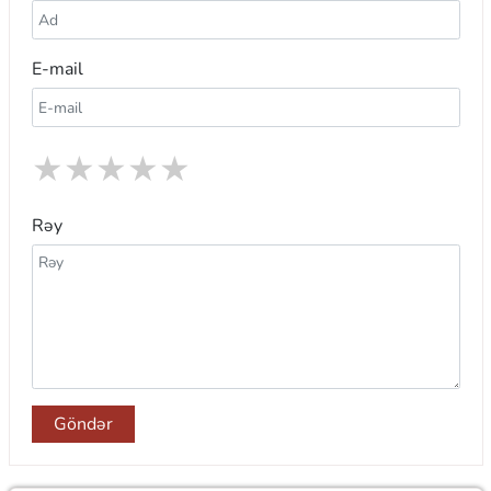
E-mail
★
★
★
★
★
Rəy
Göndər