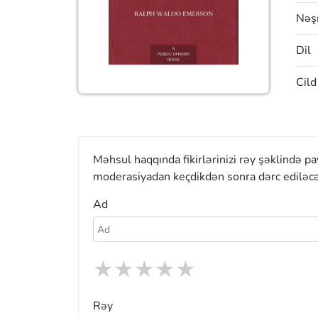
Nəşr
Dil
Cild
Məhsul haqqında fikirlərinizi rəy şəklində p
moderasiyadan keçdikdən sonra dərc ediləcə
Ad
★
★
★
★
★
Rəy