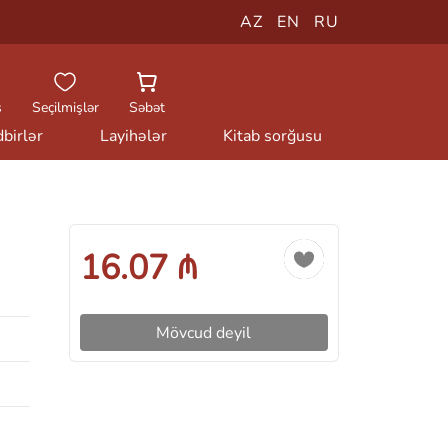
AZ
EN
RU
ş
Seçilmişlər
Səbət
birlər
Layihələr
Kitab sorğusu
16.07 ₼
Mövcud deyil