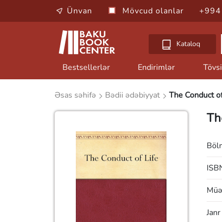
Ünvan
Mövcud olanlar
+994
Kataloq
Bestsellerlər
Endirimlər
Tövsi
Əsas səhifə
Bədii ədəbiyyat
The Conduct of
Th
Böl
ISB
Müəl
Janr