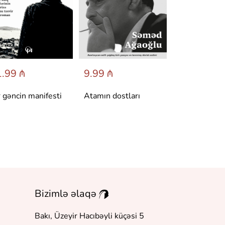
.99 ₼
9.99 ₼
6.95 ₼
r gəncin manifesti
Atamın dostları
Dönüş
Bizimlə əlaqə
Bakı, Üzeyir Hacıbəyli küçəsi 5