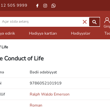
 12 505 9999
Giri
yə edirik
Hədiyyə kartları
Hədiyyələr
Təd
 Life
e Conduct of Life
mə
Bədii ədəbiyyat
N
9786052101919
lif
Ralph Waldo Emerson
Roman