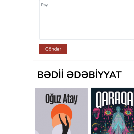
Göndər
BƏDII ƏDƏBIYYAT