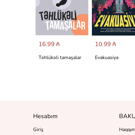
 ₼
16.99 ₼
10.99 ₼
аренина
Təhlükəli tamaşalar
Evakuasiya
Hesabım
BAKU
Giriş
Haqqım