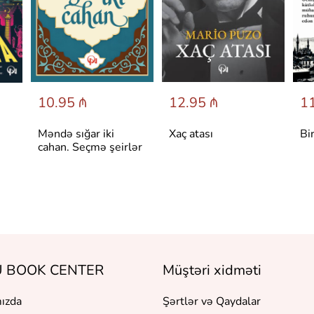
10.95 ₼
12.95 ₼
11
Məndə sığar iki
Xaç atası
Bi
cahan. Seçmə şeirlər
 BOOK CENTER
Müştəri xidməti
ızda
Şərtlər və Qaydalar