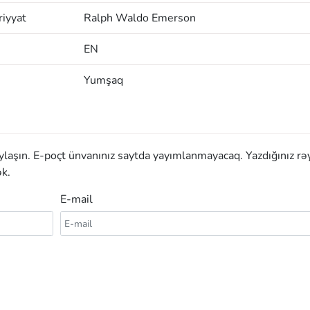
iyyat
Ralph Waldo Emerson
EN
Yumşaq
aylaşın. E-poçt ünvanınız saytda yayımlanmayacaq. Yazdığınız rə
k.
E-mail