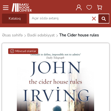
Kataloq
Əsas səhifə
Bədii ədəbiyyat
The Cider house rules
Mövcud olanlar