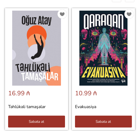
16.99 ₼
10.99 ₼
Təhlükəli tamaşalar
Evakuasiya
Səbətə at
Səbətə at