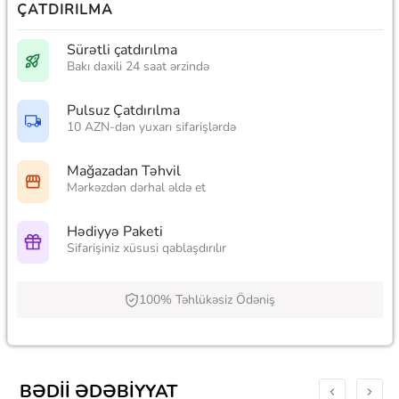
ÇATDIRILMA
Sürətli çatdırılma
Bakı daxili 24 saat ərzində
Pulsuz Çatdırılma
10 AZN-dən yuxarı sifarişlərdə
Mağazadan Təhvil
Mərkəzdən dərhal əldə et
Hədiyyə Paketi
Sifarişiniz xüsusi qablaşdırılır
100% Təhlükəsiz Ödəniş
BƏDII ƏDƏBIYYAT