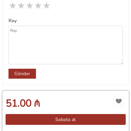
★
★
★
★
★
Rəy
Göndər
51.00 ₼
Səbətə at