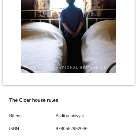
The Cider house rules
Bölmə
Bədii ədəbiyyat
ISBN
9780552992046