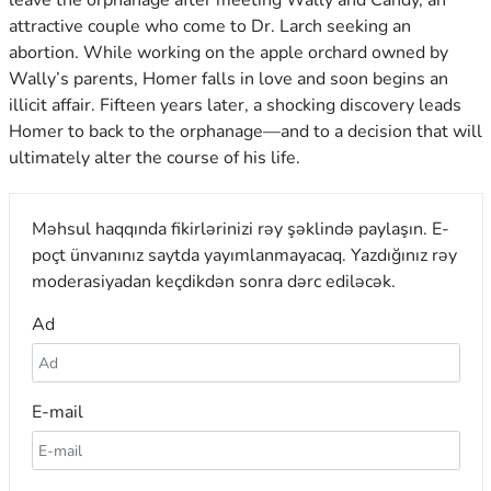
leave the orphanage after meeting Wally and Candy, an
attractive couple who come to Dr. Larch seeking an
abortion. While working on the apple orchard owned by
Wally’s parents, Homer falls in love and soon begins an
illicit affair. Fifteen years later, a shocking discovery leads
Homer to back to the orphanage—and to a decision that will
ultimately alter the course of his life.
Məhsul haqqında fikirlərinizi rəy şəklində paylaşın. E-
poçt ünvanınız saytda yayımlanmayacaq. Yazdığınız rəy
moderasiyadan keçdikdən sonra dərc ediləcək.
Ad
E-mail