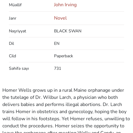
John Irving
Müəllif
Novel
Janr
Nəşriyyat
BLACK SWAN
Dil
EN
Cild
Paperback
Səhifə sayı
731
Homer Wells grows up in a rural Maine orphanage under
the tutelage of Dr. Wilbur Larch, a physician who both
delivers babies and performs illegal abortions. Dr. Larch
trains Homer in obstetrics and gynecology, hoping the boy
will follow in his footsteps. Yet Homer refuses, unwilling to
conduct the procedures. Homer seizes the opportunity to