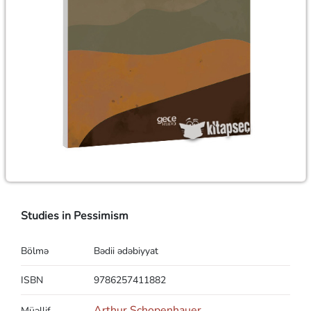
Studies in Pessimism
Bölmə
Bədii ədəbiyyat
ISBN
9786257411882
Arthur Schopenhauer
Müəllif