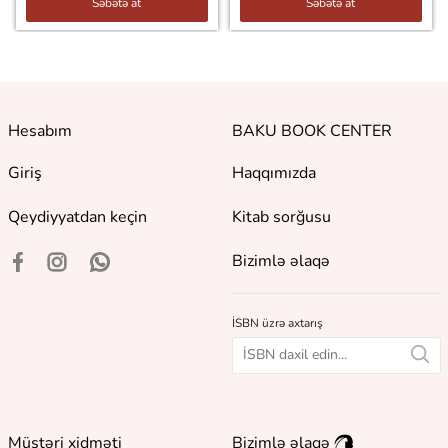
Səbətə at
Səbətə at
Hesabım
BAKU BOOK CENTER
Giriş
Haqqımızda
Qeydiyyatdan keçin
Kitab sorğusu
Bizimlə əlaqə
İSBN üzrə axtarış
Müştəri xidməti
Bizimlə əlaqə