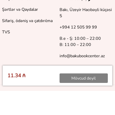
Şərtlər və Qaydalar
Bakı, Üzeyir Hacıbəyli küçəsi
5
Sifariş, ödəniş və çatdırılma
+994 12 505 99 99
TVS
B.e - Ş: 10:00 – 22:00
B: 11:00 – 22:00
info@bakubookcenter.az
11.34 ₼
Mövcud deyil
©
2018 - 2026 Baku Book Center. Bütün hüquqlar qorunur