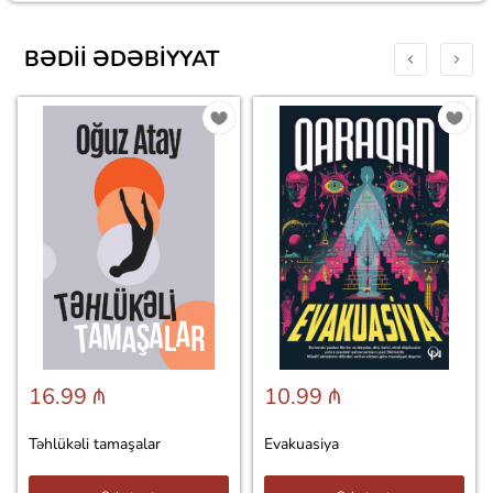
BƏDII ƏDƏBIYYAT
16.99 ₼
10.99 ₼
Təhlükəli tamaşalar
Evakuasiya