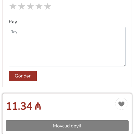
★
★
★
★
★
Rəy
Göndər
11.34 ₼
Mövcud deyil