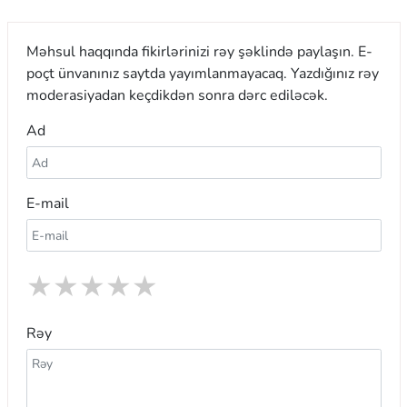
Məhsul haqqında fikirlərinizi rəy şəklində paylaşın. E-
poçt ünvanınız saytda yayımlanmayacaq. Yazdığınız rəy
moderasiyadan keçdikdən sonra dərc ediləcək.
Ad
E-mail
★
★
★
★
★
Rəy