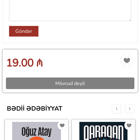
Göndər
19.00 ₼
Mövcud deyil
BƏDII ƏDƏBIYYAT