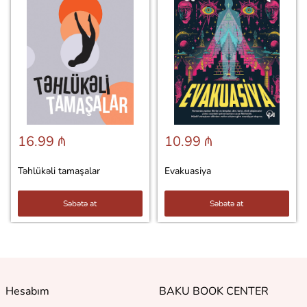
16.99 ₼
10.99 ₼
Təhlükəli tamaşalar
Evakuasiya
Səbətə at
Səbətə at
Hesabım
BAKU BOOK CENTER