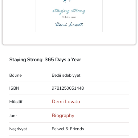
Staying Strong: 365 Days a Year
Bölmə
Bədii ədəbiyyat
ISBN
9781250051448
Demi Lovato
Müəllif
Biography
Janr
Nəşriyyat
Feiwel & Friends