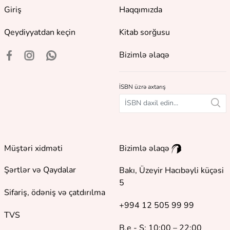
Giriş
Haqqımızda
Qeydiyyatdan keçin
Kitab sorğusu
Bizimlə əlaqə
İSBN üzrə axtarış
Müştəri xidməti
Bizimlə əlaqə
Şərtlər və Qaydalar
Bakı, Üzeyir Hacıbəyli küçəsi
5
Sifariş, ödəniş və çatdırılma
+994 12 505 99 99
TVS
B.e - Ş: 10:00 – 22:00