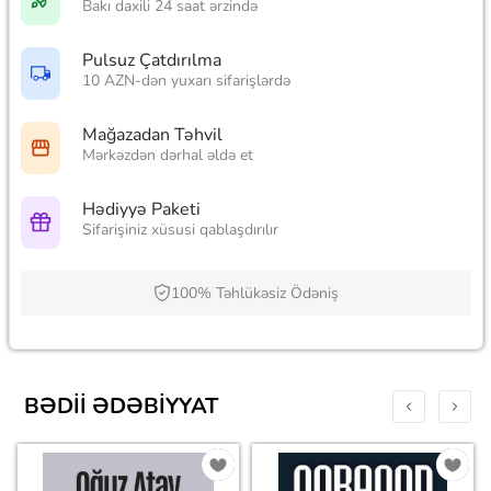
Bakı daxili 24 saat ərzində
Pulsuz Çatdırılma
10 AZN-dən yuxarı sifarişlərdə
Mağazadan Təhvil
Mərkəzdən dərhal əldə et
Hədiyyə Paketi
Sifarişiniz xüsusi qablaşdırılır
100% Təhlükəsiz Ödəniş
BƏDII ƏDƏBIYYAT