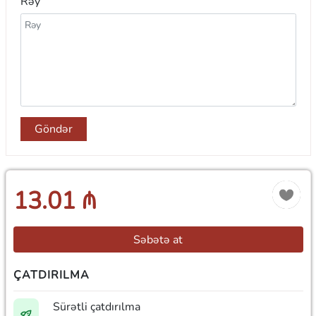
Rəy
Göndər
13.01 ₼
Səbətə at
ÇATDIRILMA
Sürətli çatdırılma