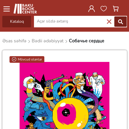
Kataloq
Əsas səhifə
Bədii ədəbiyyat
Собачье сердце
Mövcud olanlar