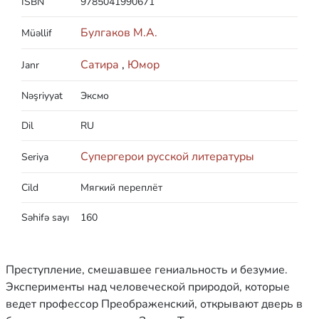
ISBN
9785041990671
Булгаков М.А.
Müəllif
Сатира
,
Юмор
Janr
Nəşriyyat
Эксмо
Dil
RU
Супергерои русской литературы
Seriya
Cild
Мягкий переплёт
Səhifə sayı
160
Преступление, смешавшее гениальность и безумие.
Эксперименты над человеческой природой, которые
ведет профессор Преображенский, открывают дверь в