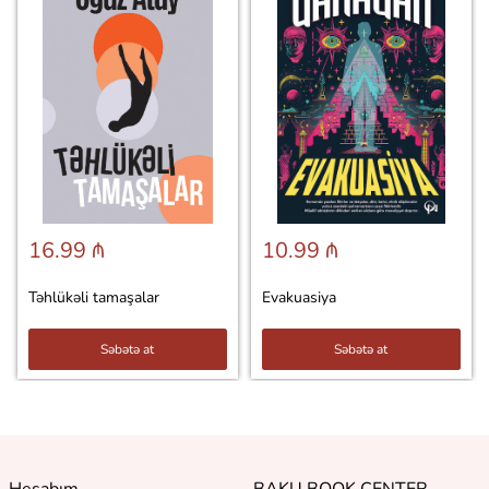
16.99 ₼
10.99 ₼
Təhlükəli tamaşalar
Evakuasiya
Səbətə at
Səbətə at
Hesabım
BAKU BOOK CENTER