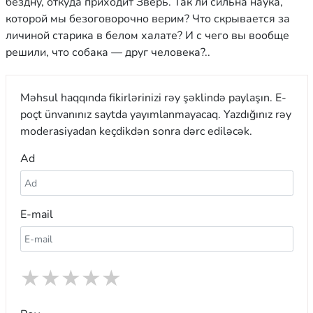
бездну, откуда приходит Зверь. Так ли сильна наука,
которой мы безоговорочно верим? Что скрывается за
личиной старика в белом халате? И с чего вы вообще
решили, что собака — друг человека?..
Məhsul haqqında fikirlərinizi rəy şəklində paylaşın. E-
poçt ünvanınız saytda yayımlanmayacaq. Yazdığınız rəy
moderasiyadan keçdikdən sonra dərc ediləcək.
Ad
E-mail
★
★
★
★
★