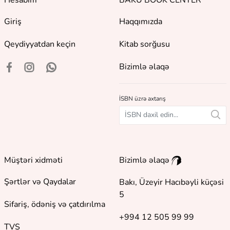
Giriş
Haqqımızda
Qeydiyyatdan keçin
Kitab sorğusu
Bizimlə əlaqə
İSBN üzrə axtarış
Müştəri xidməti
Bizimlə əlaqə
Şərtlər və Qaydalar
Bakı, Üzeyir Hacıbəyli küçəsi
5
Sifariş, ödəniş və çatdırılma
+994 12 505 99 99
TVS