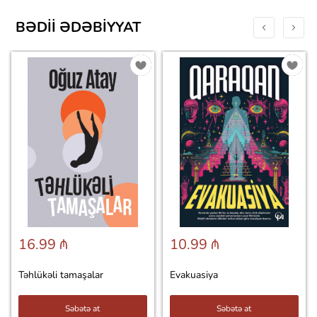
BƏDII ƏDƏBIYYAT
16.99 ₼
10.99 ₼
Təhlükəli tamaşalar
Evakuasiya
Səbətə at
Səbətə at