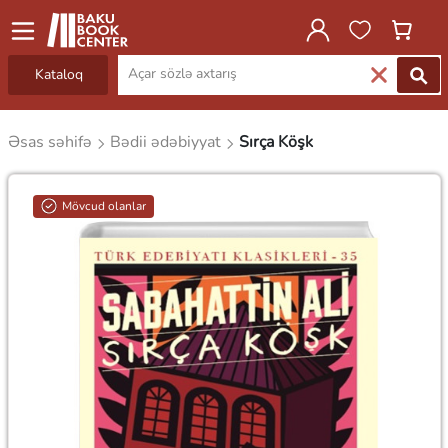
Kataloq
Əsas səhifə
Bədii ədəbiyyat
Sırça Köşk
Mövcud olanlar