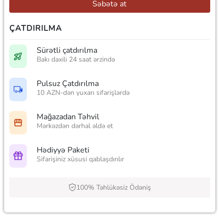
Səbətə at
ÇATDIRILMA
Sürətli çatdırılma
Bakı daxili 24 saat ərzində
Pulsuz Çatdırılma
10 AZN-dən yuxarı sifarişlərdə
Mağazadan Təhvil
Mərkəzdən dərhal əldə et
Hədiyyə Paketi
Sifarişiniz xüsusi qablaşdırılır
100% Təhlükəsiz Ödəniş