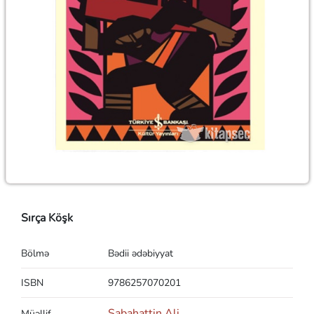
Sırça Köşk
Bölmə
Bədii ədəbiyyat
ISBN
9786257070201
Sabahattin Ali
Müəllif