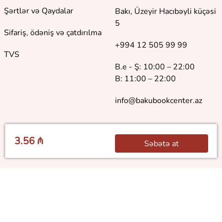
Şərtlər və Qaydalar
Bakı, Üzeyir Hacıbəyli küçəsi
5
Sifariş, ödəniş və çatdırılma
+994 12 505 99 99
TVS
B.e - Ş: 10:00 – 22:00
B: 11:00 – 22:00
info@bakubookcenter.az
3.56 ₼
Səbətə at
©
2018 - 2026 Baku Book Center. Bütün hüquqlar qorunur