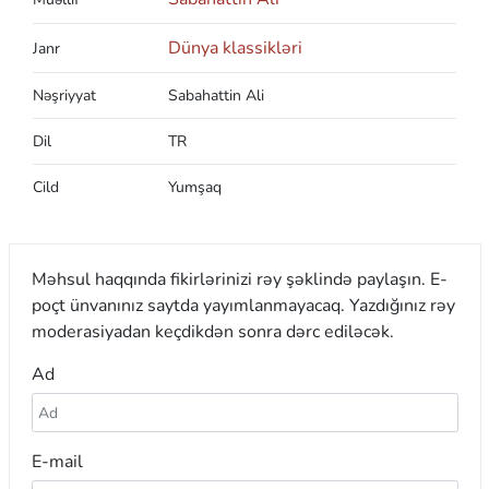
Dünya klassikləri
Janr
Nəşriyyat
Sabahattin Ali
Dil
TR
Cild
Yumşaq
Məhsul haqqında fikirlərinizi rəy şəklində paylaşın. E-
poçt ünvanınız saytda yayımlanmayacaq. Yazdığınız rəy
moderasiyadan keçdikdən sonra dərc ediləcək.
Ad
E-mail