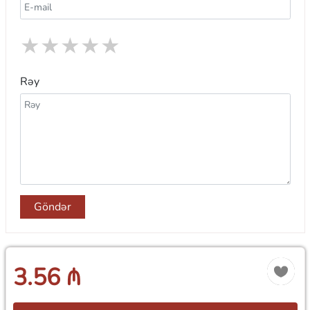
★
★
★
★
★
Rəy
Göndər
3.56 ₼