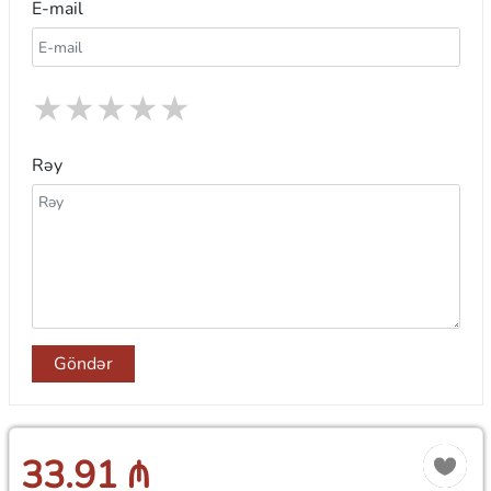
E-mail
★
★
★
★
★
Rəy
Göndər
33.91 ₼