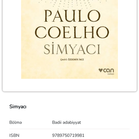
Simyacı
Bölmə
Bədii ədəbiyyat
ISBN
9789750719981