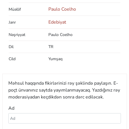
Paulo Coelho
Müəllif
Edebiyat
Janr
Nəşriyyat
Paulo Coelho
Dil
TR
Cild
Yumşaq
Məhsul haqqında fikirlərinizi rəy şəklində paylaşın. E-
poçt ünvanınız saytda yayımlanmayacaq. Yazdığınız rəy
moderasiyadan keçdikdən sonra dərc ediləcək.
Ad