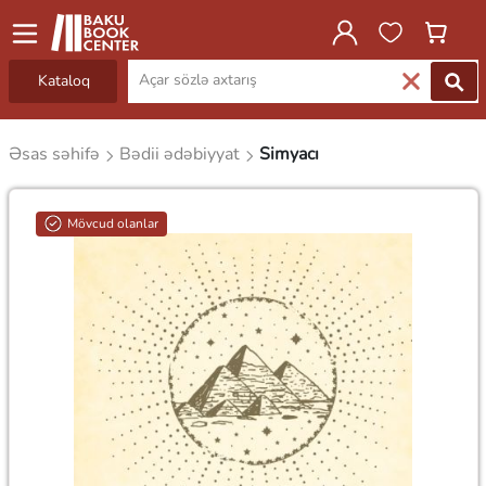
Kataloq
Əsas səhifə
Bədii ədəbiyyat
Simyacı
Mövcud olanlar