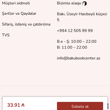
Müştəri xidməti
Bizimlə əlaqə
Şərtlər və Qaydalar
Bakı, Üzeyir Hacıbəyli küçəsi
5
Sifariş, ödəniş və çatdırılma
+994 12 505 99 99
TVS
B.e - Ş: 10:00 – 22:00
B: 11:00 – 22:00
info@bakubookcenter.az
©
2018 - 2026 Baku Book Center. Bütün hüquqlar qorunur
33.91 ₼
Səbətə at