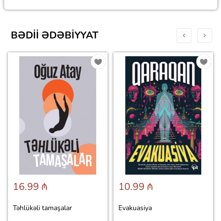
BƏDII ƏDƏBIYYAT
16.99 ₼
10.99 ₼
Təhlükəli tamaşalar
Evakuasiya