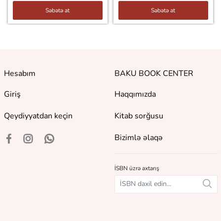
Səbətə at
Səbətə at
Hesabım
BAKU BOOK CENTER
Giriş
Haqqımızda
Qeydiyyatdan keçin
Kitab sorğusu
Bizimlə əlaqə
İSBN üzrə axtarış