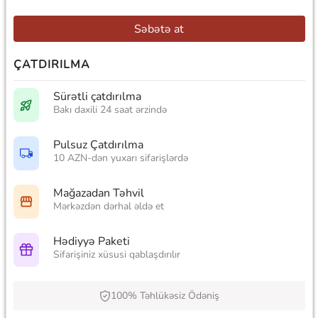
Səbətə at
ÇATDIRILMA
Sürətli çatdırılma
Bakı daxili 24 saat ərzində
Pulsuz Çatdırılma
10 AZN-dən yuxarı sifarişlərdə
Mağazadan Təhvil
Mərkəzdən dərhal əldə et
Hədiyyə Paketi
Sifarişiniz xüsusi qablaşdırılır
100% Təhlükəsiz Ödəniş