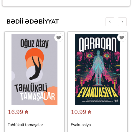
BƏDII ƏDƏBIYYAT
16.99 ₼
10.99 ₼
Təhlükəli tamaşalar
Evakuasiya