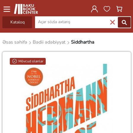
Kataloq
Əsas səhifə
Bədii ədəbiyyat
Siddhartha
Mövcud olanlar