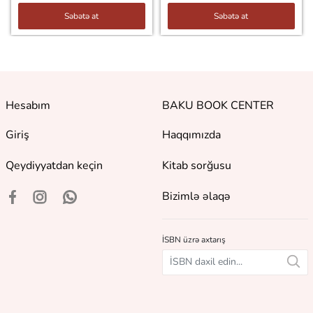
Səbətə at
Səbətə at
Hesabım
BAKU BOOK CENTER
Giriş
Haqqımızda
Qeydiyyatdan keçin
Kitab sorğusu
Bizimlə əlaqə
İSBN üzrə axtarış