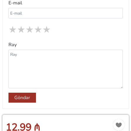
E-mail
★
★
★
★
★
Rəy
Göndər
12.99 ₼