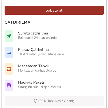
Səbətə at
ÇATDIRILMA
Sürətli çatdırılma
Bakı daxili 24 saat ərzində
Pulsuz Çatdırılma
10 AZN-dən yuxarı sifarişlərdə
Mağazadan Təhvil
Mərkəzdən dərhal əldə et
Hədiyyə Paketi
Sifarişiniz xüsusi qablaşdırılır
100% Təhlükəsiz Ödəniş