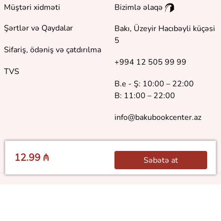
Müştəri xidməti
Bizimlə əlaqə
Şərtlər və Qaydalar
Bakı, Üzeyir Hacıbəyli küçəsi
5
Sifariş, ödəniş və çatdırılma
+994 12 505 99 99
TVS
B.e - Ş: 10:00 – 22:00
B: 11:00 – 22:00
info@bakubookcenter.az
12.99 ₼
Səbətə at
©
2018 - 2026 Baku Book Center. Bütün hüquqlar qorunur