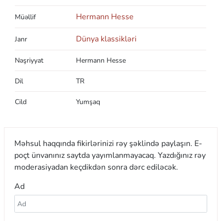
Hermann Hesse
Müəllif
Dünya klassikləri
Janr
Nəşriyyat
Hermann Hesse
Dil
TR
Cild
Yumşaq
Məhsul haqqında fikirlərinizi rəy şəklində paylaşın. E-
poçt ünvanınız saytda yayımlanmayacaq. Yazdığınız rəy
moderasiyadan keçdikdən sonra dərc ediləcək.
Ad