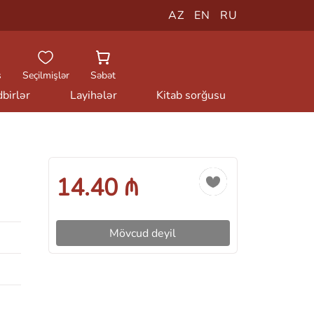
AZ
EN
RU
ş
Seçilmişlər
Səbət
birlər
Layihələr
Kitab sorğusu
14.40 ₼
Mövcud deyil