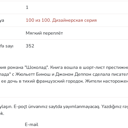
1
ya
100 из 100. Дизайнерская серия
Мягкий переплёт
fə sayı
352
ния романа "Шоколад". Книга вошла в шорт-лист престижн
лада" с Жюльетт Бинош и Джоном Деппом сделала писате
 ее дочь в тихий французский городок. Жители настороже
aylaşın. E-poçt ünvanınız saytda yayımlanmayacaq. Yazdığınız rə
k.
E-mail