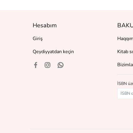
Hesabım
BAKU
Giriş
Haqqım
Qeydiyyatdan keçin
Kitab s
Bizimlə
İSBN üzr