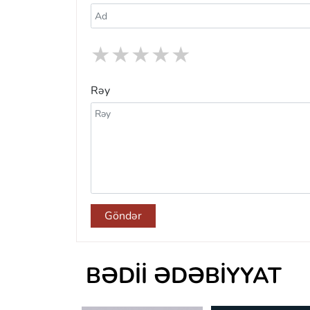
★
★
★
★
★
Rəy
Göndər
BƏDII ƏDƏBIYYAT