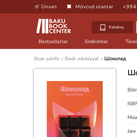
Ünvan
Mövcud olanlar
+994
Kataloq
Bestsellerlər
Endirimlər
Tövsi
Əsas səhifə
Bədii ədəbiyyat
Шоколад
Шо
Böl
ISB
Müəl
Janr