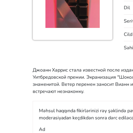
Dil
Seri
Cild
Səhi
Джоанн Харрис стала известной после изда
Уитбредовской премии. Экранизация "Шоко
знаменитой. Ветер перемен заносит Вианн и
встречают незнакомку.
Məhsul haqqında fikirlərinizi rəy şəklində p
moderasiyadan keçdikdən sonra dərc ediləcə
Ad