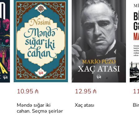
10.95 ₼
12.95 ₼
11
Məndə sığar iki
Xaç atası
Bi
cahan. Seçmə şeirlər