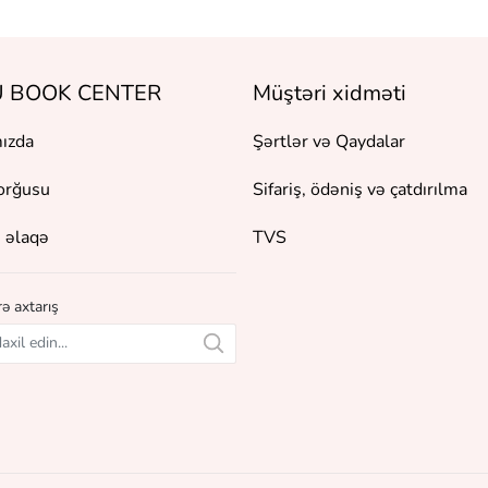
 BOOK CENTER
Müştəri xidməti
ızda
Şərtlər və Qaydalar
orğusu
Sifariş, ödəniş və çatdırılma
 əlaqə
TVS
ə axtarış