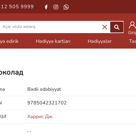
 12 505 9999
Giri
yə edirik
Hədiyyə kartları
Hədiyyələr
Təd
колад
mə
Bədii ədəbiyyat
N
9785042321702
lif
Харрис Дж.
,
,