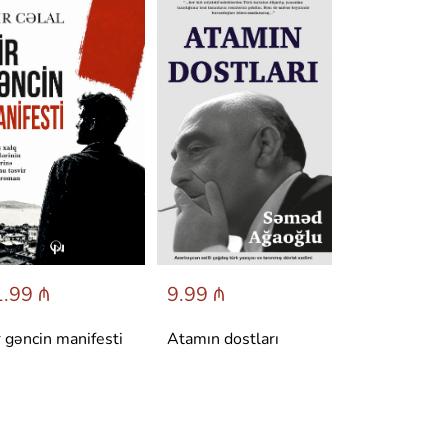
.99 ₼
9.99 ₼
6.95 ₼
r gəncin manifesti
Atamın dostları
Dönüş