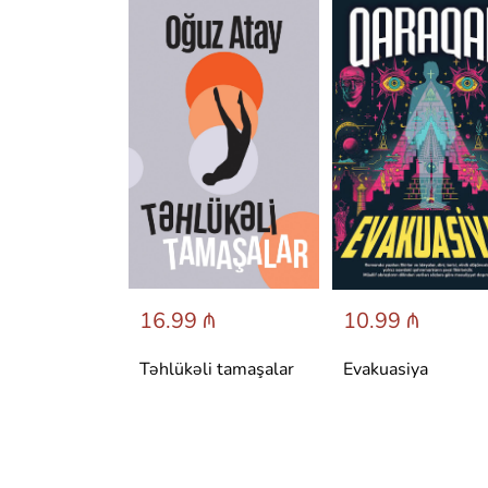
 ₼
16.99 ₼
10.99 ₼
аренина
Təhlükəli tamaşalar
Evakuasiya