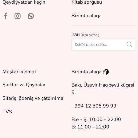
Qeydiyyatdan keçin
Kitab sorğusu
Bizimlə əlaqə
İSBN üzrə axtarış
Müştəri xidməti
Bizimlə əlaqə
Şərtlər və Qaydalar
Bakı, Üzeyir Hacıbəyli küçəsi
5
Sifariş, ödəniş və çatdırılma
+994 12 505 99 99
TVS
B.e - Ş: 10:00 – 22:00
B: 11:00 – 22:00