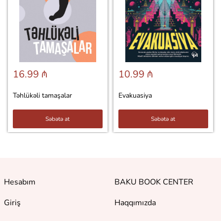
16.99 ₼
10.99 ₼
Təhlükəli tamaşalar
Evakuasiya
Səbətə at
Səbətə at
Hesabım
BAKU BOOK CENTER
Giriş
Haqqımızda