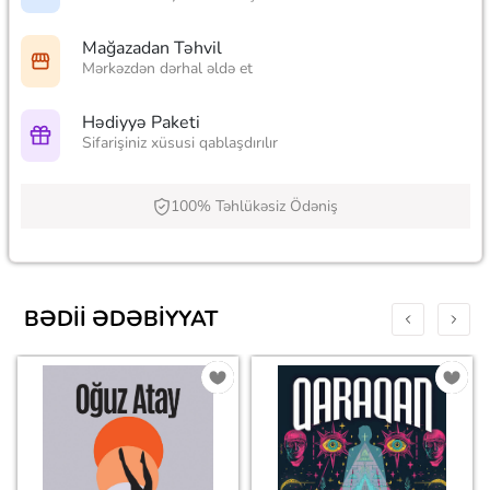
Mağazadan Təhvil
Mərkəzdən dərhal əldə et
Hədiyyə Paketi
Sifarişiniz xüsusi qablaşdırılır
100% Təhlükəsiz Ödəniş
BƏDII ƏDƏBIYYAT