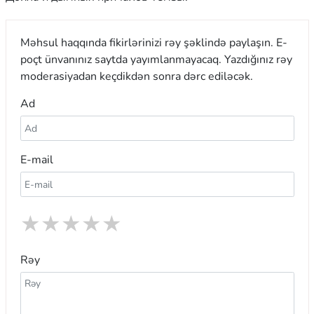
Məhsul haqqında fikirlərinizi rəy şəklində paylaşın. E-
poçt ünvanınız saytda yayımlanmayacaq. Yazdığınız rəy
moderasiyadan keçdikdən sonra dərc ediləcək.
Ad
E-mail
★
★
★
★
★
Rəy