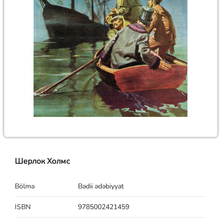
Шерлок Холмс
Bölmə
Bədii ədəbiyyat
ISBN
9785002421459