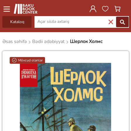
Kataloq
Əsas səhifə
Bədii ədəbiyyat
Шерлок Холмс
Mövcud olanlar