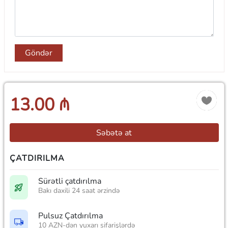
Göndər
13.00 ₼
Səbətə at
ÇATDIRILMA
Sürətli çatdırılma
Bakı daxili 24 saat ərzində
Pulsuz Çatdırılma
10 AZN-dən yuxarı sifarişlərdə