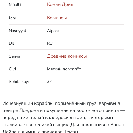
Конан Дойл
Müəllif
Комиксы
Janr
Nəşriyyat
Alpaca
Dil
RU
Древние комиксы
Seriya
Cild
Мягкий переплёт
Səhifə sayı
32
Исчезнувший корабль, подменённый груз, взрывы в
центре Лондона и покушение на восточного принца —
перед вами целый калейдоскоп тайн, с которыми
сталкивается великий сыщик. Для поклонников Конан
Дойла и дымных причалов Темзы.