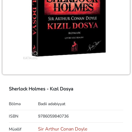
Sherlock Holmes - Kızıl Dosya
Bölmə
Bədii ədəbiyyat
ISBN
9786059840736
Sir Arthur Conan Doyle
Müəllif