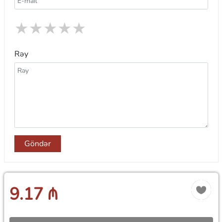
★
★
★
★
★
Rəy
Göndər
9.17 ₼