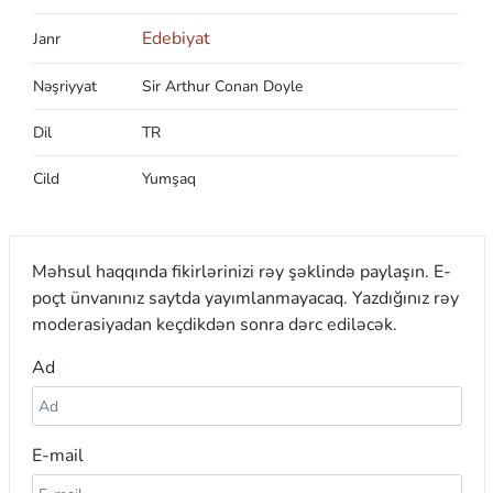
Edebiyat
Janr
Nəşriyyat
Sir Arthur Conan Doyle
Dil
TR
Cild
Yumşaq
Məhsul haqqında fikirlərinizi rəy şəklində paylaşın. E-
poçt ünvanınız saytda yayımlanmayacaq. Yazdığınız rəy
moderasiyadan keçdikdən sonra dərc ediləcək.
Ad
E-mail