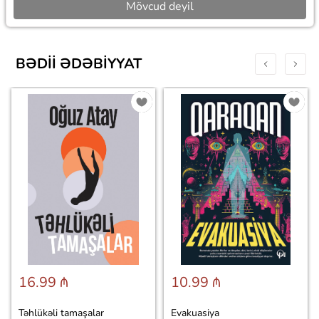
Mövcud deyil
BƏDII ƏDƏBIYYAT
16.99 ₼
10.99 ₼
Təhlükəli tamaşalar
Evakuasiya