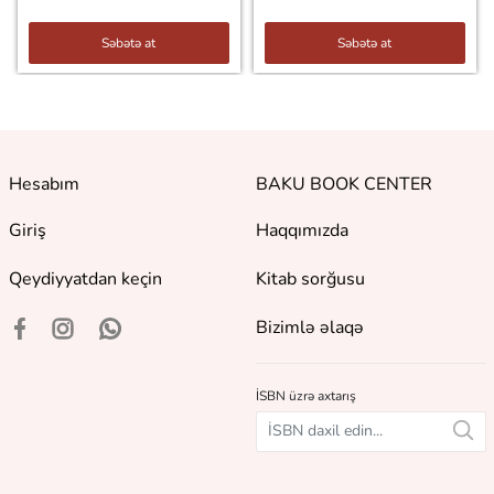
Səbətə at
Səbətə at
Hesabım
BAKU BOOK CENTER
Giriş
Haqqımızda
Qeydiyyatdan keçin
Kitab sorğusu
Bizimlə əlaqə
İSBN üzrə axtarış