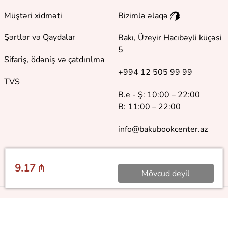
Müştəri xidməti
Bizimlə əlaqə
Şərtlər və Qaydalar
Bakı, Üzeyir Hacıbəyli küçəsi
5
Sifariş, ödəniş və çatdırılma
+994 12 505 99 99
TVS
B.e - Ş: 10:00 – 22:00
B: 11:00 – 22:00
info@bakubookcenter.az
9.17 ₼
Mövcud deyil
©
2018 - 2026 Baku Book Center. Bütün hüquqlar qorunur