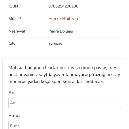
ISBN
9786254298196
Pierre Boileau
Müəllif
Nəşriyyat
Pierre Boileau
Cild
Yumşaq
Məhsul haqqında fikirlərinizi rəy şəklində paylaşın. E-
poçt ünvanınız saytda yayımlanmayacaq. Yazdığınız rəy
moderasiyadan keçdikdən sonra dərc ediləcək.
Ad
E-mail