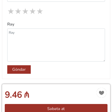
★
★
★
★
★
Rəy
Göndər
9.46 ₼
Səbətə at