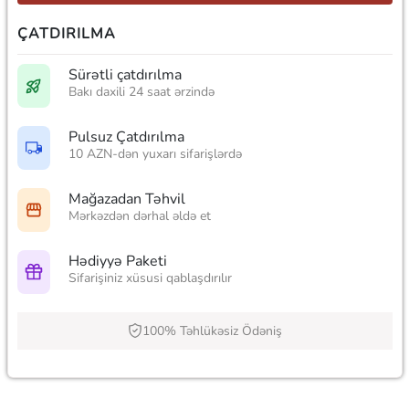
ÇATDIRILMA
Sürətli çatdırılma
Bakı daxili 24 saat ərzində
Pulsuz Çatdırılma
10 AZN-dən yuxarı sifarişlərdə
Mağazadan Təhvil
Mərkəzdən dərhal əldə et
Hədiyyə Paketi
Sifarişiniz xüsusi qablaşdırılır
100% Təhlükəsiz Ödəniş