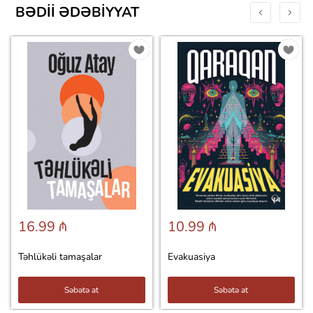
BƏDII ƏDƏBIYYAT
16.99 ₼
10.99 ₼
Təhlükəli tamaşalar
Evakuasiya
Səbətə at
Səbətə at