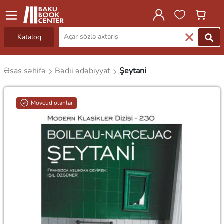
Kataloq
Əsas səhifə
Bədii ədəbiyyat
Şeytani
Mövcud olanlar