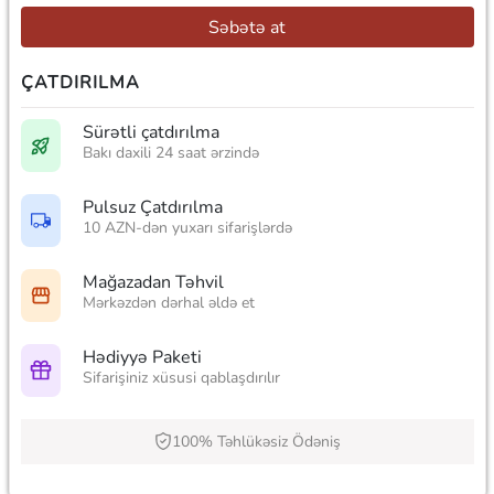
Səbətə at
ÇATDIRILMA
Sürətli çatdırılma
Bakı daxili 24 saat ərzində
Pulsuz Çatdırılma
10 AZN-dən yuxarı sifarişlərdə
Mağazadan Təhvil
Mərkəzdən dərhal əldə et
Hədiyyə Paketi
Sifarişiniz xüsusi qablaşdırılır
100% Təhlükəsiz Ödəniş