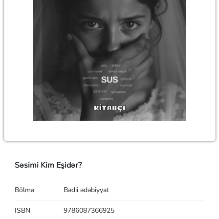
Səsimi Kim Eşidər?
Bölmə
Bədii ədəbiyyat
ISBN
9786087366925