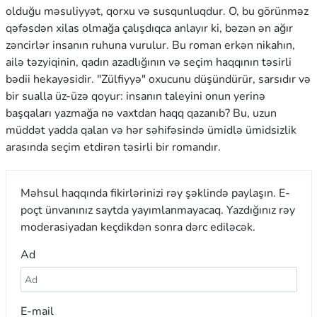
olduğu məsuliyyət, qorxu və susqunluqdur. O, bu görünməz
qəfəsdən xilas olmağa çalışdıqca anlayır ki, bəzən ən ağır
zəncirlər insanın ruhuna vurulur. Bu roman erkən nikahın,
ailə təzyiqinin, qadın azadlığının və seçim haqqının təsirli
bədii hekayəsidir. "Zülfiyyə" oxucunu düşündürür, sarsıdır və
bir sualla üz-üzə qoyur: insanın taleyini onun yerinə
başqaları yazmağa nə vaxtdan haqq qazanıb? Bu, uzun
müddət yadda qalan və hər səhifəsində ümidlə ümidsizlik
arasında seçim etdirən təsirli bir romandır.
Məhsul haqqında fikirlərinizi rəy şəklində paylaşın. E-
poçt ünvanınız saytda yayımlanmayacaq. Yazdığınız rəy
moderasiyadan keçdikdən sonra dərc ediləcək.
Ad
E-mail