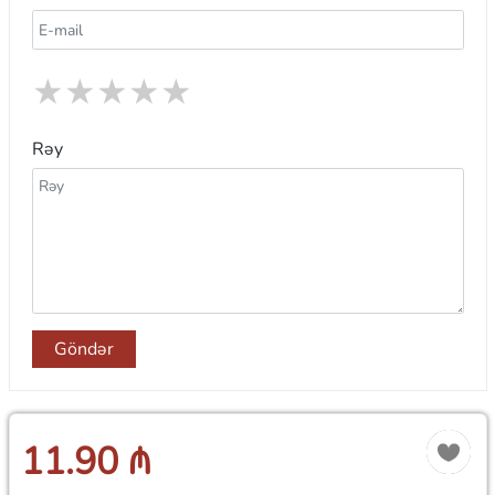
★
★
★
★
★
Rəy
Göndər
11.90 ₼