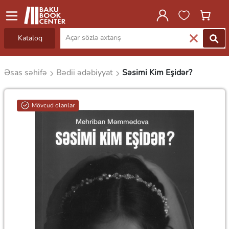
Kataloq
Əsas səhifə
Bədii ədəbiyyat
Səsimi Kim Eşidər?
Mövcud olanlar