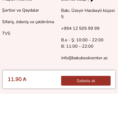
Şərtlər və Qaydalar
Bakı, Üzeyir Hacıbəyli küçəsi
5
Sifariş, ödəniş və çatdırılma
+994 12 505 99 99
TVS
B.e - Ş: 10:00 – 22:00
B: 11:00 – 22:00
info@bakubookcenter.az
11.90 ₼
Səbətə at
©
2018 - 2026 Baku Book Center. Bütün hüquqlar qorunur