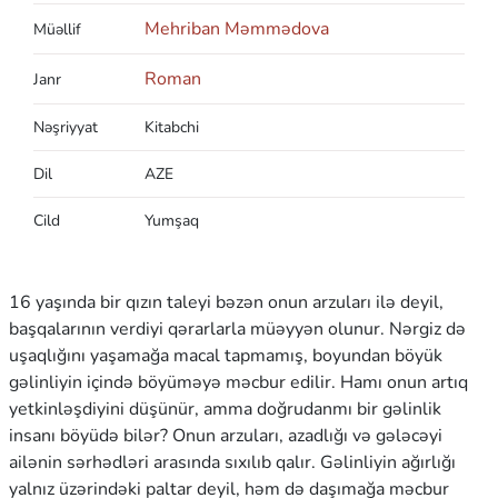
Mehriban Məmmədova
Müəllif
Roman
Janr
Nəşriyyat
Kitabchi
Dil
AZE
Cild
Yumşaq
16 yaşında bir qızın taleyi bəzən onun arzuları ilə deyil,
başqalarının verdiyi qərarlarla müəyyən olunur. Nərgiz də
uşaqlığını yaşamağa macal tapmamış, boyundan böyük
gəlinliyin içində böyüməyə məcbur edilir. Hamı onun artıq
yetkinləşdiyini düşünür, amma doğrudanmı bir gəlinlik
insanı böyüdə bilər? Onun arzuları, azadlığı və gələcəyi
ailənin sərhədləri arasında sıxılıb qalır. Gəlinliyin ağırlığı
yalnız üzərindəki paltar deyil, həm də daşımağa məcbur