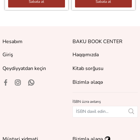
Səbətə at
Səbətə at
Hesabım
BAKU BOOK CENTER
Giriş
Haqqımızda
Qeydiyyatdan keçin
Kitab sorğusu
Bizimlə əlaqə
İSBN üzrə axtarış
Müştəri xidməti
Bizimlə əlaqə