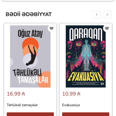
BƏDII ƏDƏBIYYAT
16.99 ₼
10.99 ₼
Təhlükəli tamaşalar
Evakuasiya