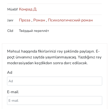
Конрад Д.
Müəllif
Проза
,
Роман
,
Психологический роман
Janr
Cild
Твёрдый переплёт
Məhsul haqqında fikirlərinizi rəy şəklində paylaşın. E-
poçt ünvanınız saytda yayımlanmayacaq. Yazdığınız rəy
moderasiyadan keçdikdən sonra dərc ediləcək.
Ad
E-mail