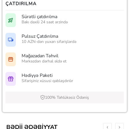
ÇATDIRILMA
Sürətli çatdırılma
Bakı daxili 24 saat ərzində
Pulsuz Çatdırılma
10 AZN-dən yuxarı sifarişlərdə
Mağazadan Təhvil
Mərkəzdən dərhal əldə et
Hədiyyə Paketi
Sifarişiniz xüsusi qablaşdırılır
100% Təhlükəsiz Ödəniş
BƏDII ƏDƏBIYYAT