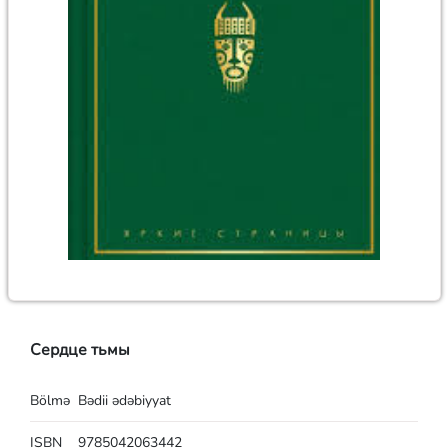
Сердце тьмы
Bölmə
Bədii ədəbiyyat
ISBN
9785042063442