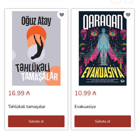
16.99 ₼
10.99 ₼
Təhlükəli tamaşalar
Evakuasiya
Səbətə at
Səbətə at