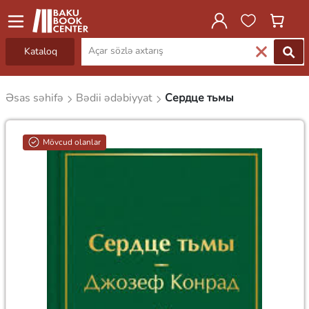
Kataloq
Əsas səhifə
Bədii ədəbiyyat
Сердце тьмы
Mövcud olanlar