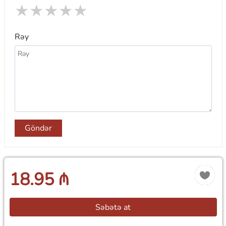
★
★
★
★
★
Rəy
Göndər
18.95 ₼
Səbətə at