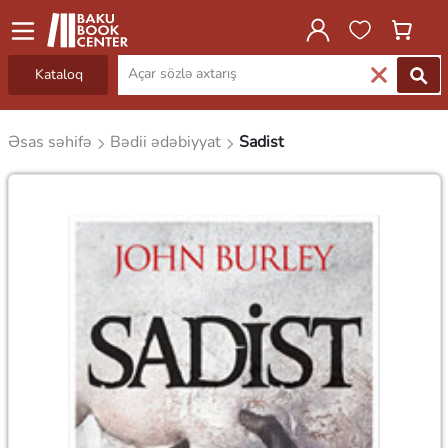
Kataloq
Əsas səhifə
Bədii ədəbiyyat
Sadist