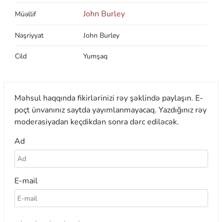
John Burley
Müəllif
Nəşriyyat
John Burley
Cild
Yumşaq
Məhsul haqqında fikirlərinizi rəy şəklində paylaşın. E-
poçt ünvanınız saytda yayımlanmayacaq. Yazdığınız rəy
moderasiyadan keçdikdən sonra dərc ediləcək.
Ad
E-mail