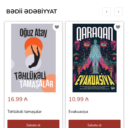
BƏDII ƏDƏBIYYAT
16.99 ₼
10.99 ₼
Təhlükəli tamaşalar
Evakuasiya
Səbətə at
Səbətə at