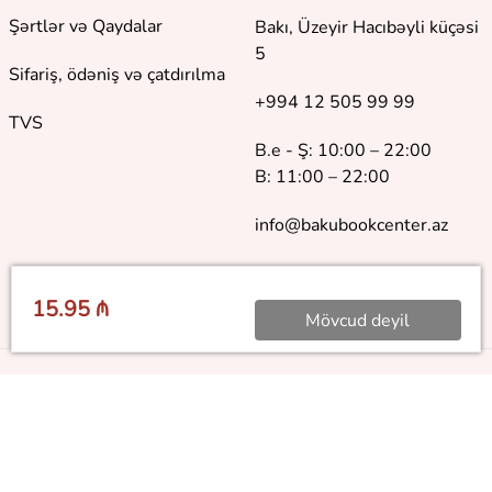
Şərtlər və Qaydalar
Bakı, Üzeyir Hacıbəyli küçəsi
5
Sifariş, ödəniş və çatdırılma
+994 12 505 99 99
TVS
B.e - Ş: 10:00 – 22:00
B: 11:00 – 22:00
info@bakubookcenter.az
15.95 ₼
Mövcud deyil
©
2018 - 2026 Baku Book Center. Bütün hüquqlar qorunur