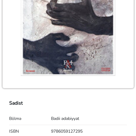
Sadist
Bölmə
Bədii ədəbiyyat
ISBN
9786059127295