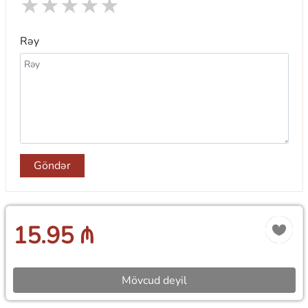
★
★
★
★
★
Rəy
Göndər
15.95 ₼
Mövcud deyil