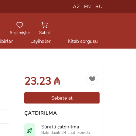
AZ
EN
RU
ş
Seçilmişlər
Səbət
birlər
Layihələr
Kitab sorğusu
23.23 ₼
Səbətə at
ÇATDIRILMA
Sürətli çatdırılma
Bakı daxili 24 saat ərzində