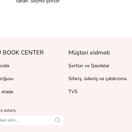
cahan. Seçmə şeirlər
 BOOK CENTER
Müştəri xidməti
ızda
Şərtlər və Qaydalar
orğusu
Sifariş, ödəniş və çatdırılma
 əlaqə
TVS
ə axtarış