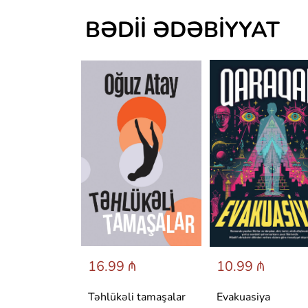
BƏDII ƏDƏBIYYAT
 ₼
16.99 ₼
10.99 ₼
аренина
Təhlükəli tamaşalar
Evakuasiya