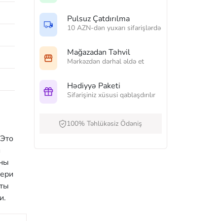
Pulsuz Çatdırılma
10 AZN-dən yuxarı sifarişlərdə
Mağazadan Təhvil
Mərkəzdən dərhal əldə et
Hədiyyə Paketi
Sifarişiniz xüsusi qablaşdırılır
100% Təhlükəsiz Ödəniş
 Это
и
ины
чери
тты
и.