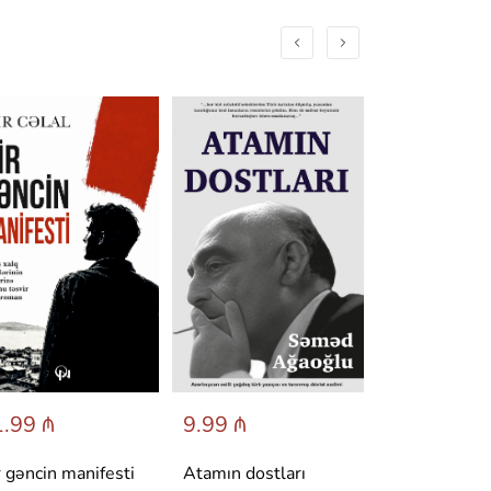
.99 ₼
9.99 ₼
6.95 ₼
r gəncin manifesti
Atamın dostları
Dönüş