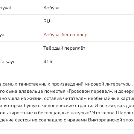
iyyat
Азбука
RU
ya
Азбука-бестселлер
Твёрдый переплёт
fə sayı
416
з самых таинственных произведений мировой литературы.
го сына владельца поместья «Грозовой перевал», и дочер
рано ушла из жизни, оставив читателям необычайные карт
 которых бушуют человеческие страсти. И все же, как до
толь «яростные и беспощадные натуры»? Это слова Шарло
дение сестры не совпадало с нравами Викторианской эпох