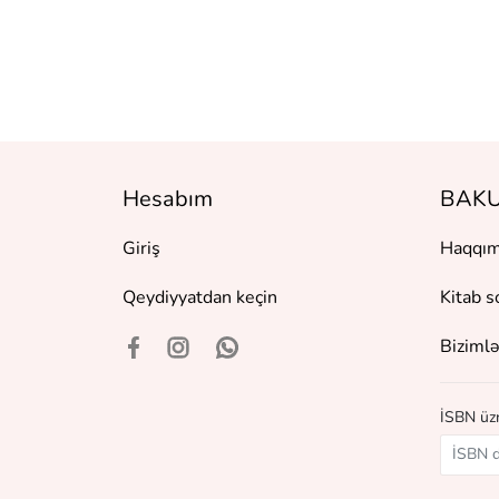
Hesabım
BAKU
Giriş
Haqqım
Qeydiyyatdan keçin
Kitab s
Bizimlə
İSBN üzr