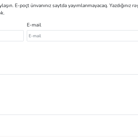
aylaşın. E-poçt ünvanınız saytda yayımlanmayacaq. Yazdığınız rə
k.
E-mail