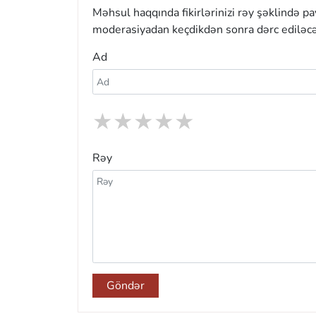
Məhsul haqqında fikirlərinizi rəy şəklində p
moderasiyadan keçdikdən sonra dərc ediləcə
Ad
★
★
★
★
★
Rəy
Göndər