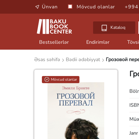
Ünvan
Mövcud olanlar
+994
Kataloq
Bestsellerlər
Endirimlər
Tövsi
Əsas səhifə
Bədii ədəbiyyat
Грозовой пер
Гр
Mövcud olanlar
Böl
ISB
Müəl
Janr