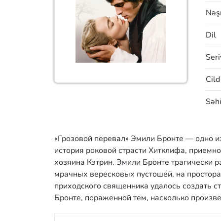
Nəşr
Dil
Seri
Cild
Səhi
«Грозовой перевал» Эмили Бронте — одно и
история роковой страсти Хитклифа, приемно
хозяина Кэтрин. Эмили Бронте трагически 
мрачных вересковых пустошей, на просторах
приходского священника удалось создать с
Бронте, пораженной тем, насколько произве