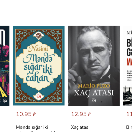
10.95 ₼
12.95 ₼
11
Məndə sığar iki
Xaç atası
Bi