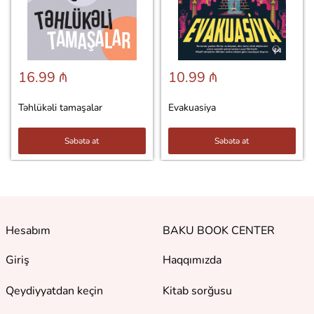
16.99 ₼
10.99 ₼
Təhlükəli tamaşalar
Evakuasiya
Səbətə at
Səbətə at
Hesabım
BAKU BOOK CENTER
Giriş
Haqqımızda
Qeydiyyatdan keçin
Kitab sorğusu