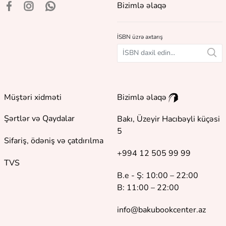
Bizimlə əlaqə
İSBN üzrə axtarış
Müştəri xidməti
Bizimlə əlaqə
Şərtlər və Qaydalar
Bakı, Üzeyir Hacıbəyli küçəsi
5
Sifariş, ödəniş və çatdırılma
+994 12 505 99 99
TVS
B.e - Ş: 10:00 – 22:00
B: 11:00 – 22:00
info@bakubookcenter.az