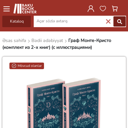
Kataloq
Əsas səhifə
Bədii ədəbiyyat
Граф Монте-Кристо
(комплект из 2-х книг) (с иллюстрациями)
Mövcud olanlar