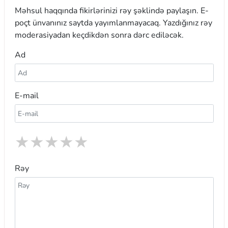
Məhsul haqqında fikirlərinizi rəy şəklində paylaşın. E-
poçt ünvanınız saytda yayımlanmayacaq. Yazdığınız rəy
moderasiyadan keçdikdən sonra dərc ediləcək.
Ad
E-mail
★
★
★
★
★
Rəy