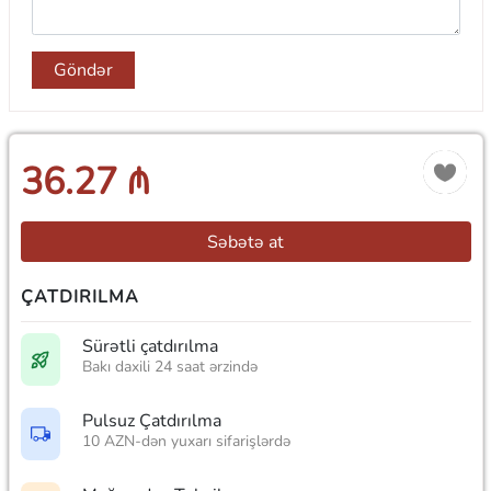
Göndər
36.27 ₼
Səbətə at
ÇATDIRILMA
Sürətli çatdırılma
Bakı daxili 24 saat ərzində
Pulsuz Çatdırılma
10 AZN-dən yuxarı sifarişlərdə