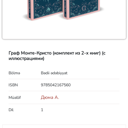
Граф Монте-Кристо (комплект из 2-х книг) (с
иллюстрациями)
Bölmə
Bədii ədəbiyyat
ISBN
9785042167560
Дюма А.
Müəllif
Dil
1