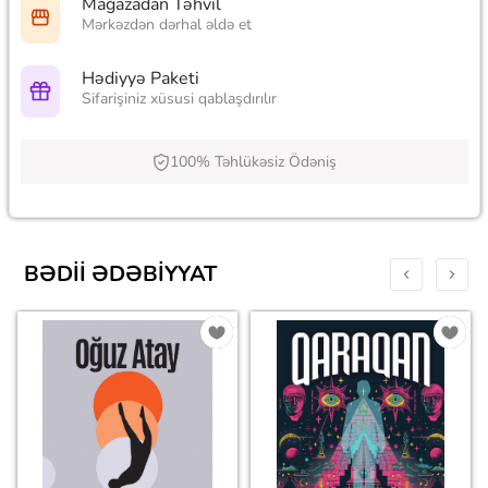
Mağazadan Təhvil
Mərkəzdən dərhal əldə et
Hədiyyə Paketi
Sifarişiniz xüsusi qablaşdırılır
100% Təhlükəsiz Ödəniş
BƏDII ƏDƏBIYYAT