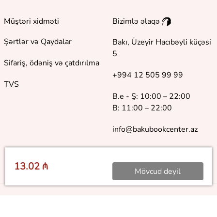
Müştəri xidməti
Bizimlə əlaqə
Şərtlər və Qaydalar
Bakı, Üzeyir Hacıbəyli küçəsi
5
Sifariş, ödəniş və çatdırılma
+994 12 505 99 99
TVS
B.e - Ş: 10:00 – 22:00
B: 11:00 – 22:00
info@bakubookcenter.az
13.02 ₼
Mövcud deyil
©
2018 - 2026 Baku Book Center. Bütün hüquqlar qorunur