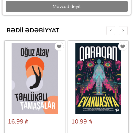
Mövcud deyil
BƏDII ƏDƏBIYYAT
16.99 ₼
10.99 ₼