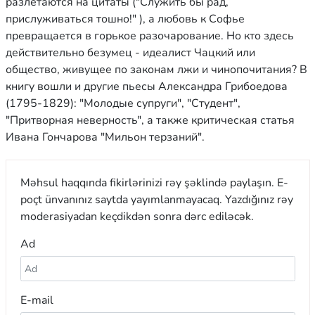
разлетаются на цитаты ("Служить бы рад,
прислуживаться тошно!" ), а любовь к Софье
превращается в горькое разочарование. Но кто здесь
действительно безумец - идеалист Чацкий или
общество, живущее по законам лжи и чинопочитания? В
книгу вошли и другие пьесы Александра Грибоедова
(1795-1829): "Молодые супруги", "Студент",
"Притворная неверность", а также критическая статья
Ивана Гончарова "Мильон терзаний".
Məhsul haqqında fikirlərinizi rəy şəklində paylaşın. E-
poçt ünvanınız saytda yayımlanmayacaq. Yazdığınız rəy
moderasiyadan keçdikdən sonra dərc ediləcək.
Ad
E-mail