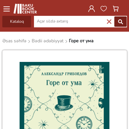
Kataloq
Əsas səhifə
Bədii ədəbiyyat
Горе от ума