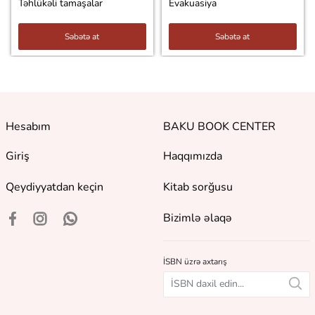
Təhlükəli tamaşalar
Evakuasiya
Səbətə at
Səbətə at
Hesabım
BAKU BOOK CENTER
Giriş
Haqqımızda
Qeydiyyatdan keçin
Kitab sorğusu
Bizimlə əlaqə
İSBN üzrə axtarış