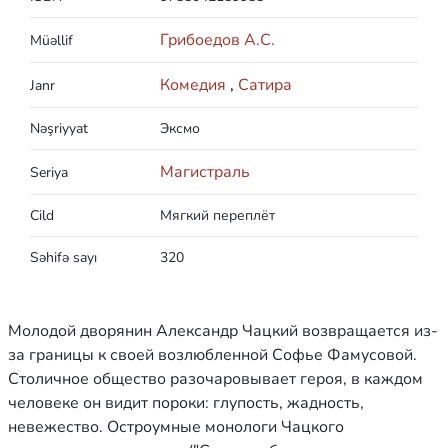
Грибоедов А.С.
Müəllif
Комедия
,
Сатира
Janr
Nəşriyyat
Эксмо
Магистраль
Seriya
Cild
Мягкий переплёт
Səhifə sayı
320
Молодой дворянин Александр Чацкий возвращается из-
за границы к своей возлюбленной Софье Фамусовой.
Столичное общество разочаровывает героя, в каждом
человеке он видит пороки: глупость, жадность,
невежество. Остроумные монологи Чацкого