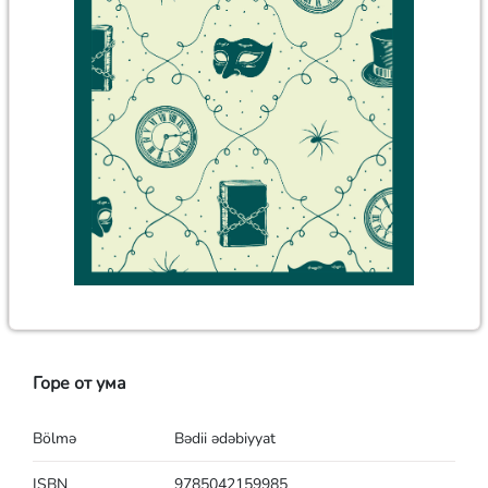
Горе от ума
Bölmə
Bədii ədəbiyyat
ISBN
9785042159985