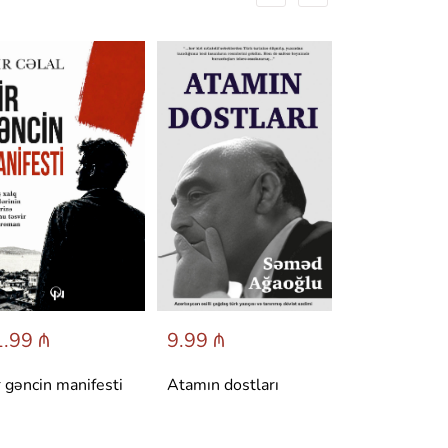
.99 ₼
9.99 ₼
6.95 ₼
r gəncin manifesti
Atamın dostları
Dönüş