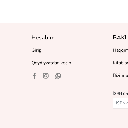
Hesabım
BAKU
Giriş
Haqqım
Qeydiyyatdan keçin
Kitab s
Bizimlə
İSBN üzr