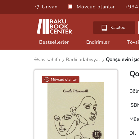
Ünvan
Mövcud olanlar
+994
Kataloq
Bestsellerlər
Endirimlər
Tövsi
Əsas səhifə
Bədii ədəbiyyat
Qonşu evin işıq
Qo
Mövcud olanlar
Böl
ISB
Müəl
Dil