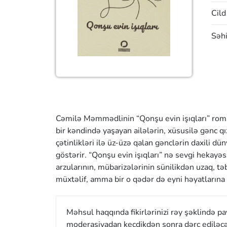
Cild
Səhi
Cəmilə Məmmədlinin “Qonşu evin işıqları” roman
bir kəndində yaşayan ailələrin, xüsusilə gənc q
çətinlikləri ilə üz-üzə qalan gənclərin daxili d
göstərir. “Qonşu evin işıqları” nə sevgi hekayəs
arzularının, mübarizələrinin sünilikdən uzaq, tə
müxtəlif, amma bir o qədər də eyni həyatlarına
Məhsul haqqında fikirlərinizi rəy şəklində p
moderasiyadan keçdikdən sonra dərc ediləcə