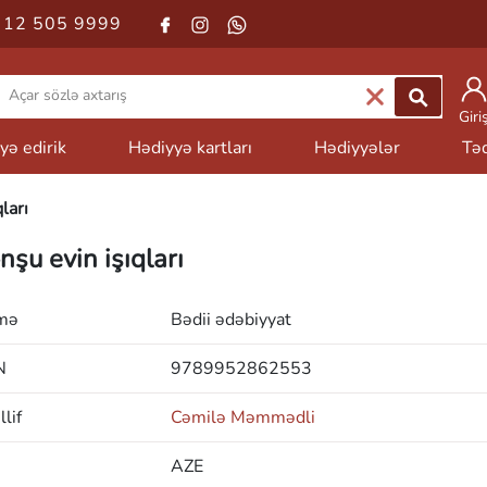
 12 505 9999
Giri
yə edirik
Hədiyyə kartları
Hədiyyələr
Təd
ları
nşu evin işıqları
mə
Bədii ədəbiyyat
N
9789952862553
lif
Cəmilə Məmmədli
AZE