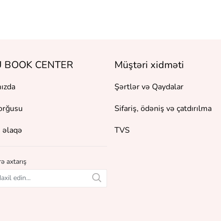
 BOOK CENTER
Müştəri xidməti
ızda
Şərtlər və Qaydalar
orğusu
Sifariş, ödəniş və çatdırılma
 əlaqə
TVS
ə axtarış