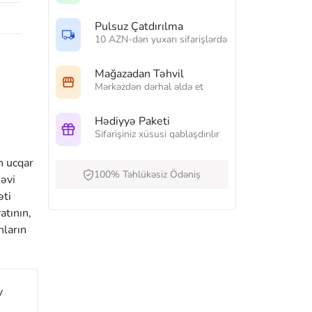
Pulsuz Çatdırılma
10 AZN-dən yuxarı sifarişlərdə
Mağazadan Təhvil
Mərkəzdən dərhal əldə et
Hədiyyə Paketi
Sifarişiniz xüsusi qablaşdırılır
n ucqar
100% Təhlükəsiz Ödəniş
nəvi
əti
atının,
nların
y