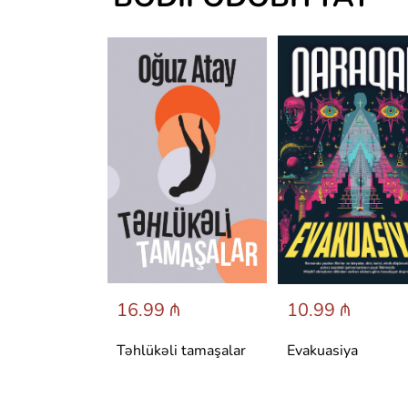
 ₼
16.99 ₼
10.99 ₼
аренина
Təhlükəli tamaşalar
Evakuasiya