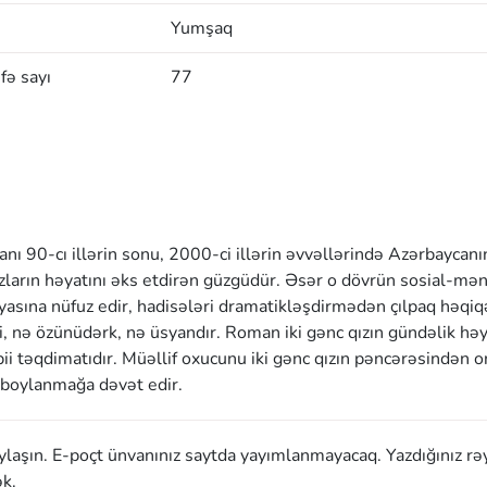
Yumşaq
fə sayı
77
ı 90-cı illərin sonu, 2000-ci illərin əvvəllərində Azərbaycanı
ızların həyatını əks etdirən güzgüdür. Əsər o dövrün sosial-mə
ünyasına nüfuz edir, hadisələri dramatikləşdirmədən çılpaq həqiq
i, nə özünüdərk, nə üsyandır. Roman iki gənc qızın gündəlik həy
bii təqdimatıdır. Müəllif oxucunu iki gənc qızın pəncərəsindən o
 boylanmağa dəvət edir.
aylaşın. E-poçt ünvanınız saytda yayımlanmayacaq. Yazdığınız rə
k.