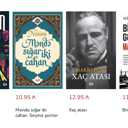
10.95 ₼
12.95 ₼
11
Məndə sığar iki
Xaç atası
Bi
cahan. Seçmə şeirlər