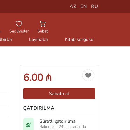
AZ
EN
RU
ş
Seçilmişlər
Səbət
birlər
Layihələr
Kitab sorğusu
6.00 ₼
Səbətə at
ÇATDIRILMA
Sürətli çatdırılma
Bakı daxili 24 saat ərzində