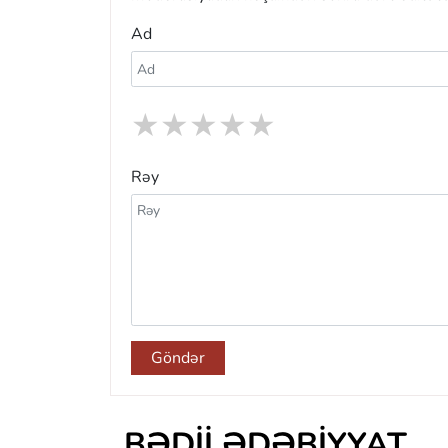
Ad
★
★
★
★
★
Rəy
Göndər
BƏDII ƏDƏBIYYAT