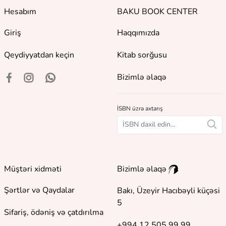
Hesabım
BAKU BOOK CENTER
Giriş
Haqqımızda
Qeydiyyatdan keçin
Kitab sorğusu
Bizimlə əlaqə
İSBN üzrə axtarış
Müştəri xidməti
Bizimlə əlaqə
Şərtlər və Qaydalar
Bakı, Üzeyir Hacıbəyli küçəsi
5
Sifariş, ödəniş və çatdırılma
+994 12 505 99 99