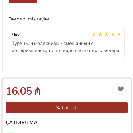
Dərc edilmiş rəylər:
★ ★ ★ ★ ★
Лео
Турецкий модернизм - смешанный с
автофикшеном, то что надо для уютного вечера!
16.05 ₼
Səbətə at
ÇATDIRILMA