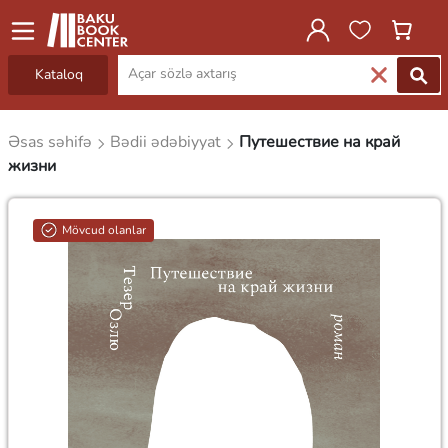
Kataloq
Əsas səhifə
Bədii ədəbiyyat
Путешествие на край
жизни
Mövcud olanlar