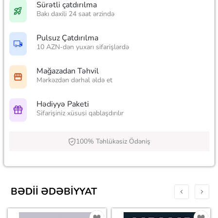
Sürətli çatdırılma
Bakı daxili 24 saat ərzində
Pulsuz Çatdırılma
10 AZN-dən yuxarı sifarişlərdə
Mağazadan Təhvil
Mərkəzdən dərhal əldə et
Hədiyyə Paketi
Sifarişiniz xüsusi qablaşdırılır
100% Təhlükəsiz Ödəniş
BƏDII ƏDƏBIYYAT