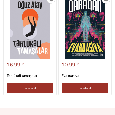
16.99 ₼
10.99 ₼
Təhlükəli tamaşalar
Evakuasiya
Səbətə at
Səbətə at