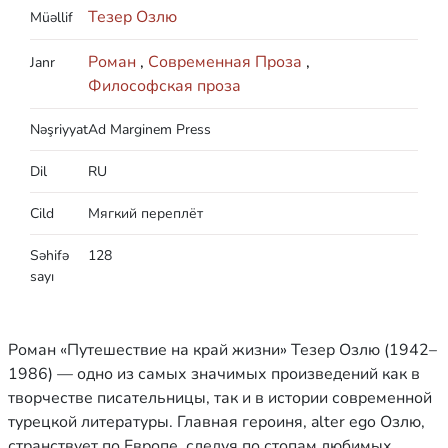
Тезер Озлю
Müəllif
Роман
,
Современная Проза
,
Janr
Философская проза
Nəşriyyat
Ad Marginem Press
Dil
RU
Cild
Мягкий переплёт
Səhifə
128
sayı
Роман «Путешествие на край жизни» Тезер Озлю (1942–
1986) — одно из самых значимых произведений как в
творчестве писательницы, так и в истории современной
турецкой литературы. Главная героиня, alter ego Озлю,
странствует по Европе, следуя по стопам любимых