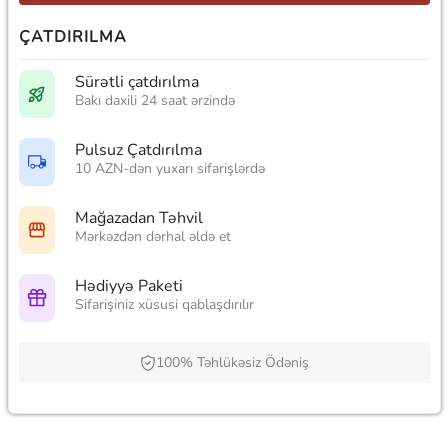
ÇATDIRILMA
Sürətli çatdırılma
Bakı daxili 24 saat ərzində
Pulsuz Çatdırılma
10 AZN-dən yuxarı sifarişlərdə
Mağazadan Təhvil
Mərkəzdən dərhal əldə et
Hədiyyə Paketi
Sifarişiniz xüsusi qablaşdırılır
100% Təhlükəsiz Ödəniş