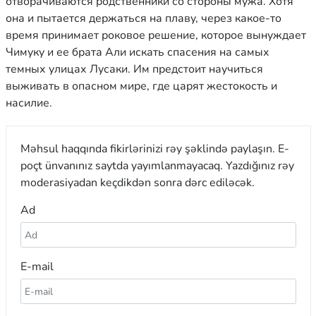
отворачиваются родственники со стороны мужа. Хотя
она и пытается держаться на плаву, через какое-то
время принимает роковое решение, которое вынуждает
Чимуку и ее брата Али искать спасения на самых
темных улицах Лусаки. Им предстоит научиться
выживать в опасном мире, где царят жестокость и
насилие.
Məhsul haqqında fikirlərinizi rəy şəklində paylaşın. E-
poçt ünvanınız saytda yayımlanmayacaq. Yazdığınız rəy
moderasiyadan keçdikdən sonra dərc ediləcək.
Ad
E-mail