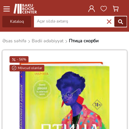
Kataloq
Əsas səhifə
Bədii ədəbiyyat
Птица скорби
- 56%
Mövcud olanlar