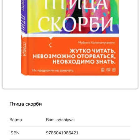
Птица скорби
Bölmə
Bədii ədəbiyyat
ISBN
9785041986421