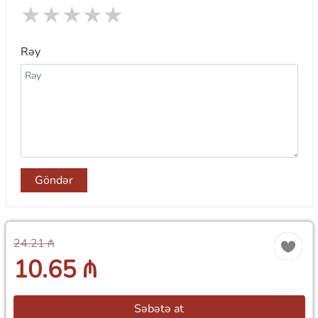
★
★
★
★
★
Rəy
Göndər
24.21 ₼
10.65 ₼
Səbətə at