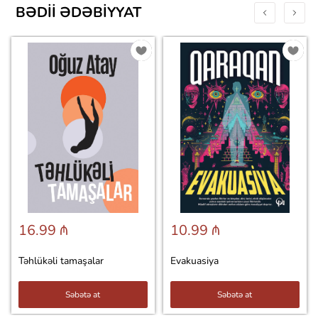
BƏDII ƏDƏBIYYAT
16.99 ₼
10.99 ₼
Təhlükəli tamaşalar
Evakuasiya
Səbətə at
Səbətə at