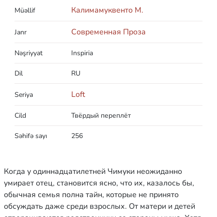
Калимамуквенто М.
Müəllif
Современная Проза
Janr
Nəşriyyat
Inspiria
Dil
RU
Loft
Seriya
Cild
Твёрдый переплёт
Səhifə sayı
256
Когда у одиннадцатилетней Чимуки неожиданно
умирает отец, становится ясно, что их, казалось бы,
обычная семья полна тайн, которые не принято
обсуждать даже среди взрослых. От матери и детей