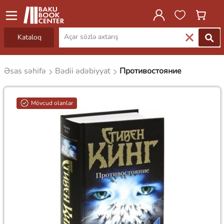
Kataloq
Əsas səhifə
Bədii ədəbiyyat
Противостояние
Mövcud olanlar