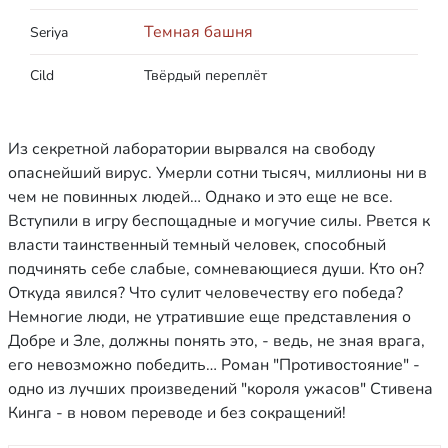
Темная башня
Seriya
Cild
Твёрдый переплёт
Из секретной лаборатории вырвался на свободу
опаснейший вирус. Умерли сотни тысяч, миллионы ни в
чем не повинных людей… Однако и это еще не все.
Вступили в игру беспощадные и могучие силы. Рвется к
власти таинственный темный человек, способный
подчинять себе слабые, сомневающиеся души. Кто он?
Откуда явился? Что сулит человечеству его победа?
Немногие люди, не утратившие еще представления о
Добре и Зле, должны понять это, - ведь, не зная врага,
его невозможно победить… Роман "Противостояние" -
одно из лучших произведений "короля ужасов" Стивена
Кинга - в новом переводе и без сокращений!