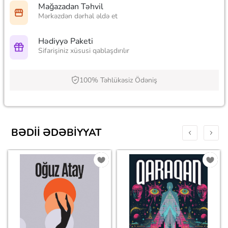
Mağazadan Təhvil
Mərkəzdən dərhal əldə et
Hədiyyə Paketi
Sifarişiniz xüsusi qablaşdırılır
100% Təhlükəsiz Ödəniş
BƏDII ƏDƏBIYYAT