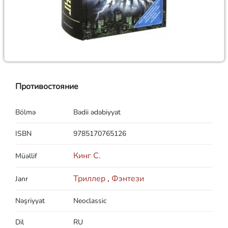
Противостояние
Bölmə
Bədii ədəbiyyat
ISBN
9785170765126
Кинг С.
Müəllif
Триллер
,
Фэнтези
Janr
Nəşriyyat
Neoclassic
Dil
RU