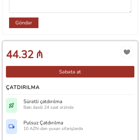
Göndər
44.32 ₼
Səbətə at
ÇATDIRILMA
Sürətli çatdırılma
Bakı daxili 24 saat ərzində
Pulsuz Çatdırılma
10 AZN-dən yuxarı sifarişlərdə