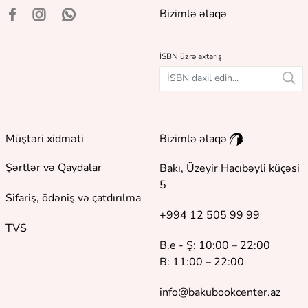
Bizimlə əlaqə
İSBN üzrə axtarış
Müştəri xidməti
Bizimlə əlaqə
Şərtlər və Qaydalar
Bakı, Üzeyir Hacıbəyli küçəsi
5
Sifariş, ödəniş və çatdırılma
+994 12 505 99 99
TVS
B.e - Ş: 10:00 – 22:00
B: 11:00 – 22:00
info@bakubookcenter.az