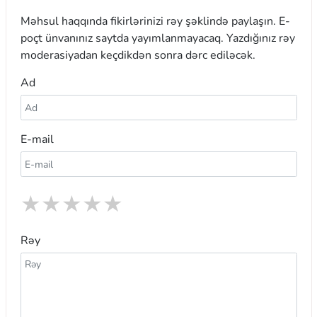
Məhsul haqqında fikirlərinizi rəy şəklində paylaşın. E-
poçt ünvanınız saytda yayımlanmayacaq. Yazdığınız rəy
moderasiyadan keçdikdən sonra dərc ediləcək.
Ad
E-mail
★
★
★
★
★
Rəy