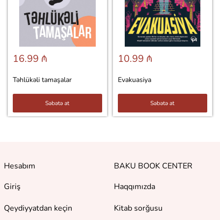
16.99 ₼
10.99 ₼
Təhlükəli tamaşalar
Evakuasiya
Səbətə at
Səbətə at
Hesabım
BAKU BOOK CENTER
Giriş
Haqqımızda
Qeydiyyatdan keçin
Kitab sorğusu