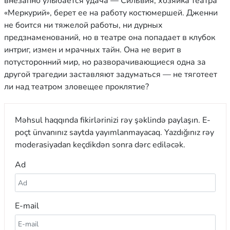
внезапно улыбается удача — Сильвия, хозяйка театра
«Меркурий», берет ее на работу костюмершей. Дженни
не боится ни тяжелой работы, ни дурных
предзнаменований, но в театре она попадает в клубок
интриг, измен и мрачных тайн. Она не верит в
потусторонний мир, но разворачивающиеся одна за
другой трагедии заставляют задуматься — не тяготеет
ли над театром зловещее проклятие?
Məhsul haqqında fikirlərinizi rəy şəklində paylaşın. E-
poçt ünvanınız saytda yayımlanmayacaq. Yazdığınız rəy
moderasiyadan keçdikdən sonra dərc ediləcək.
Ad
E-mail