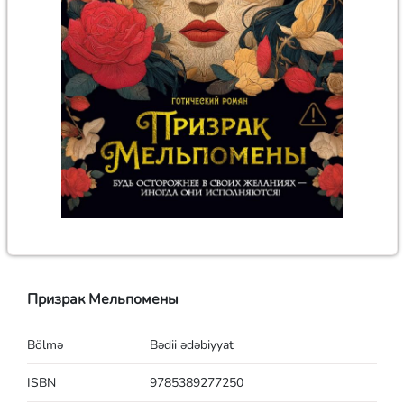
Призрак Мельпомены
Bölmə
Bədii ədəbiyyat
ISBN
9785389277250