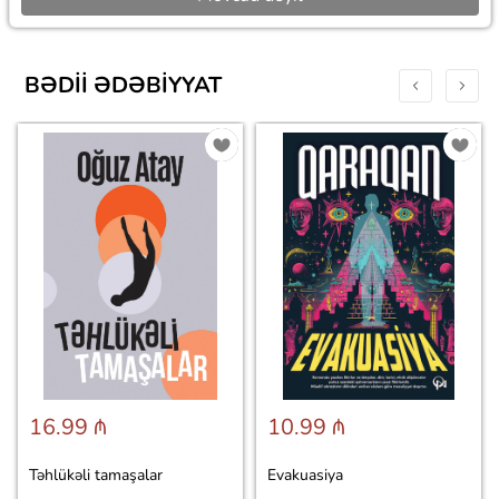
BƏDII ƏDƏBIYYAT
16.99 ₼
10.99 ₼
Təhlükəli tamaşalar
Evakuasiya