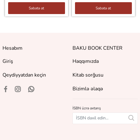
Səbətə at
Səbətə at
Hesabım
BAKU BOOK CENTER
Giriş
Haqqımızda
Qeydiyyatdan keçin
Kitab sorğusu
Bizimlə əlaqə
İSBN üzrə axtarış