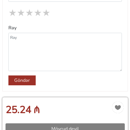
★
★
★
★
★
Rəy
Göndər
25.24 ₼
Mövcud deyil