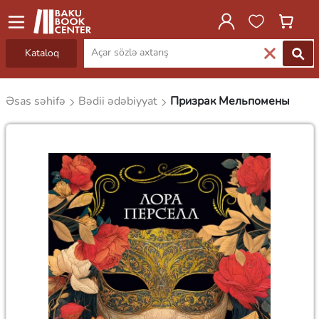
Kataloq
Əsas səhifə
Bədii ədəbiyyat
Призрак Мельпомены