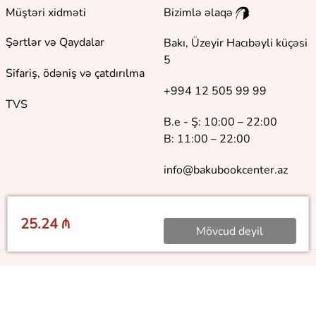
Müştəri xidməti
Bizimlə əlaqə
Şərtlər və Qaydalar
Bakı, Üzeyir Hacıbəyli küçəsi
5
Sifariş, ödəniş və çatdırılma
+994 12 505 99 99
TVS
B.e - Ş: 10:00 – 22:00
B: 11:00 – 22:00
info@bakubookcenter.az
25.24 ₼
Mövcud deyil
©
2018 - 2026 Baku Book Center. Bütün hüquqlar qorunur