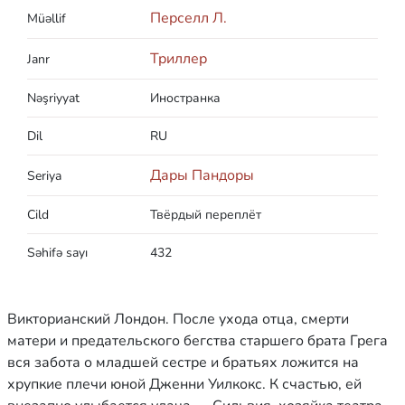
Перселл Л.
Müəllif
Триллер
Janr
Nəşriyyat
Иностранка
Dil
RU
Дары Пандоры
Seriya
Cild
Твёрдый переплёт
Səhifə sayı
432
Викторианский Лондон. После ухода отца, смерти
матери и предательского бегства старшего брата Грега
вся забота о младшей сестре и братьях ложится на
хрупкие плечи юной Дженни Уилкокс. К счастью, ей