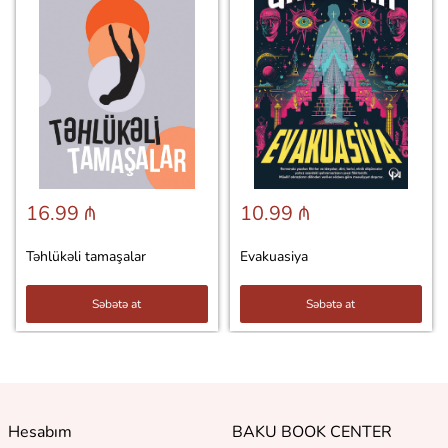
16.99 ₼
10.99 ₼
Təhlükəli tamaşalar
Evakuasiya
Səbətə at
Səbətə at
Hesabım
BAKU BOOK CENTER