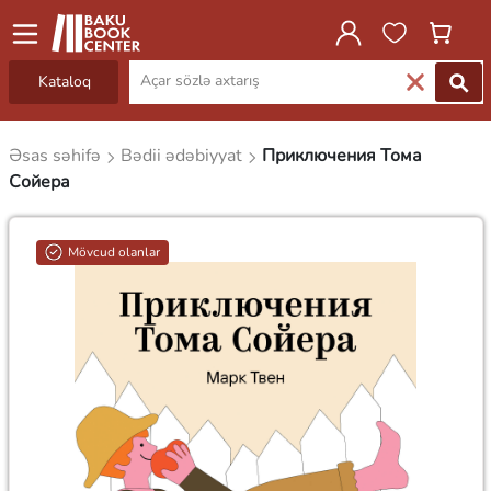
Kataloq
Əsas səhifə
Bədii ədəbiyyat
Приключения Тома
Сойера
Mövcud olanlar