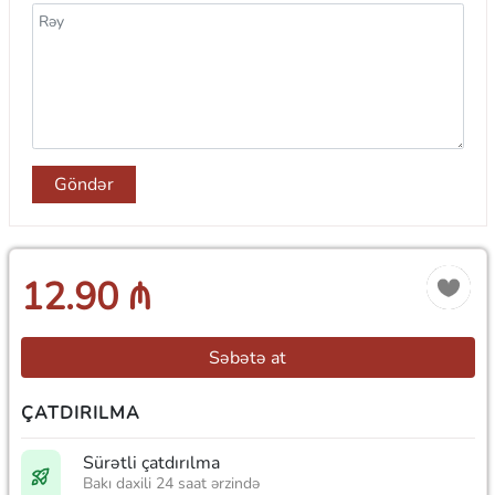
Göndər
12.90 ₼
Səbətə at
ÇATDIRILMA
Sürətli çatdırılma
Bakı daxili 24 saat ərzində