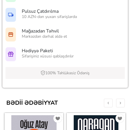
Pulsuz Çatdırılma
10 AZN-dən yuxarı sifarişlərdə
Mağazadan Təhvil
Mərkəzdən dərhal əldə et
Hədiyyə Paketi
Sifarişiniz xüsusi qablaşdırılır
100% Təhlükəsiz Ödəniş
BƏDII ƏDƏBIYYAT