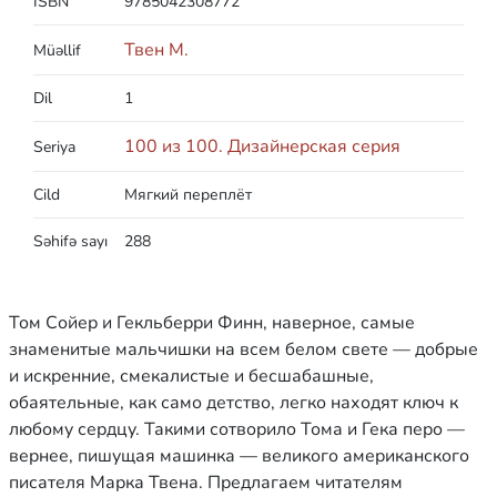
ISBN
9785042308772
Твен М.
Müəllif
Dil
1
100 из 100. Дизайнерская серия
Seriya
Cild
Мягкий переплёт
Səhifə sayı
288
Том Сойер и Гекльберри Финн, наверное, самые
знаменитые мальчишки на всем белом свете — добрые
и искренние, смекалистые и бесшабашные,
обаятельные, как само детство, легко находят ключ к
любому сердцу. Такими сотворило Тома и Гека перо —
вернее, пишущая машинка — великого американского
писателя Марка Твена. Предлагаем читателям