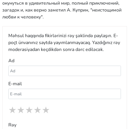
окунуться в удивительный мир, полный приключений,
загадок и, как верно заметил А. Куприн, "неистощимой
любви к человеку".
Məhsul haqqında fikirlərinizi rəy şəklində paylaşın. E-
poçt ünvanınız saytda yayımlanmayacaq. Yazdığınız rəy
moderasiyadan keçdikdən sonra dərc ediləcək.
Ad
E-mail
★
★
★
★
★
Rəy