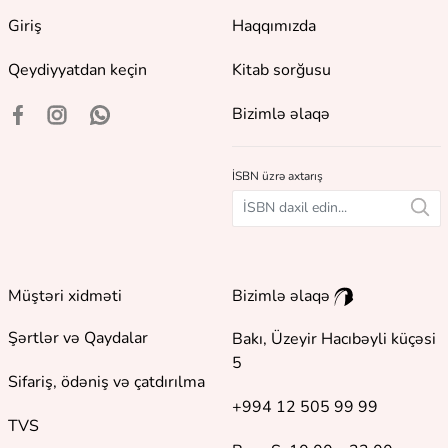
Giriş
Haqqımızda
Qeydiyyatdan keçin
Kitab sorğusu
Bizimlə əlaqə
İSBN üzrə axtarış
Müştəri xidməti
Bizimlə əlaqə
Şərtlər və Qaydalar
Bakı, Üzeyir Hacıbəyli küçəsi
5
Sifariş, ödəniş və çatdırılma
+994 12 505 99 99
TVS