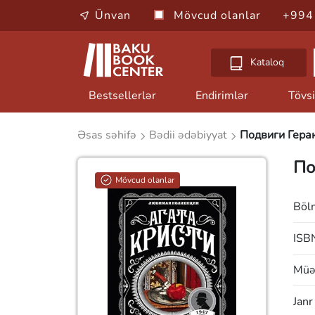
Ünvan
Mövcud olanlar
+994
Kataloq
Bestsellerlər
Endirimlər
Tövsi
Əsas səhifə
Bədii ədəbiyyat
Подвиги Гера
По
Mövcud olanlar
Böl
ISB
Müəl
Janr