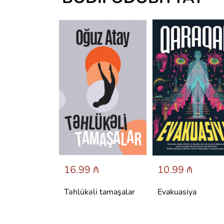
 ₼
16.99 ₼
10.99 ₼
аренина
Təhlükəli tamaşalar
Evakuasiya