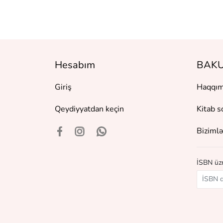
Hesabım
BAKU
Giriş
Haqqım
Qeydiyyatdan keçin
Kitab s
Bizimlə
İSBN üzr