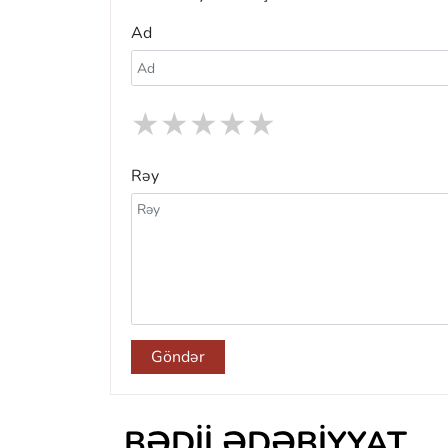
Ad
★
★
★
★
★
Rəy
Göndər
BƏDII ƏDƏBIYYAT