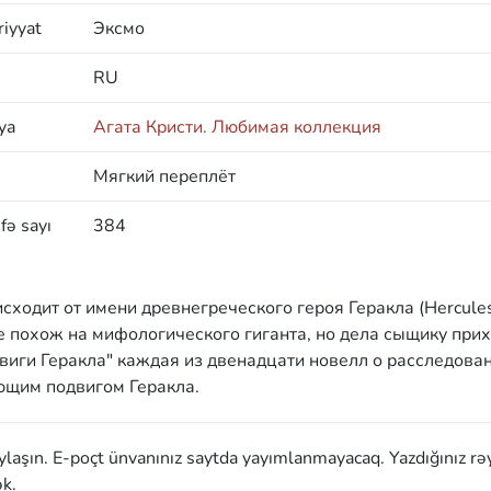
iyyat
Эксмо
RU
ya
Агата Кристи. Любимая коллекция
Мягкий переплёт
fə sayı
384
сходит от имени древнегреческого героя Геракла (Hercules
е похож на мифологического гиганта, но дела сыщику при
виги Геракла" каждая из двенадцати новелл о расследова
ющим подвигом Геракла.
aylaşın. E-poçt ünvanınız saytda yayımlanmayacaq. Yazdığınız rə
k.