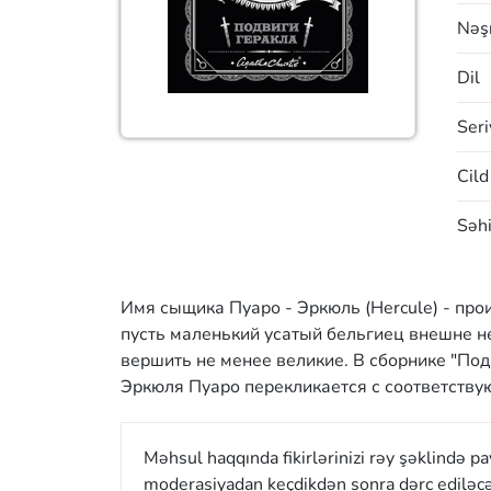
Nəşr
Dil
Seri
Cild
Səhi
Имя сыщика Пуаро - Эркюль (Hercule) - прои
пусть маленький усатый бельгиец внешне н
вершить не менее великие. В сборнике "Под
Эркюля Пуаро перекликается с соответству
Məhsul haqqında fikirlərinizi rəy şəklində p
moderasiyadan keçdikdən sonra dərc ediləcə