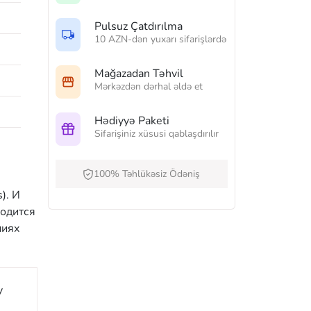
Pulsuz Çatdırılma
10 AZN-dən yuxarı sifarişlərdə
Mağazadan Təhvil
Mərkəzdən dərhal əldə et
Hədiyyə Paketi
Sifarişiniz xüsusi qablaşdırılır
100% Təhlükəsiz Ödəniş
). И
ходится
ниях
y