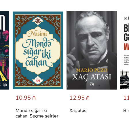
10.95 ₼
12.95 ₼
11
Məndə sığar iki
Xaç atası
Bi
cahan. Seçmə şeirlər