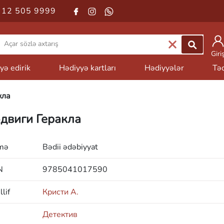
 12 505 9999
Giri
yə edirik
Hədiyyə kartları
Hədiyyələr
Təd
кла
двиги Геракла
mə
Bədii ədəbiyyat
N
9785041017590
lif
Кристи А.
Детектив