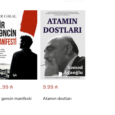
.99 ₼
9.99 ₼
6.95 ₼
r gəncin manifesti
Atamın dostları
Dönüş