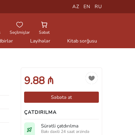
AZ
EN
RU
ş
Seçilmişlər
Səbət
birlər
Layihələr
Kitab sorğusu
9.88 ₼
Səbətə at
ÇATDIRILMA
Sürətli çatdırılma
Bakı daxili 24 saat ərzində