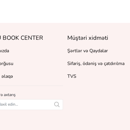
 BOOK CENTER
Müştəri xidməti
ızda
Şərtlər və Qaydalar
orğusu
Sifariş, ödəniş və çatdırılma
 əlaqə
TVS
ə axtarış