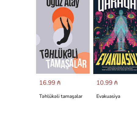
 ₼
16.99 ₼
10.99 ₼
аренина
Təhlükəli tamaşalar
Evakuasiya