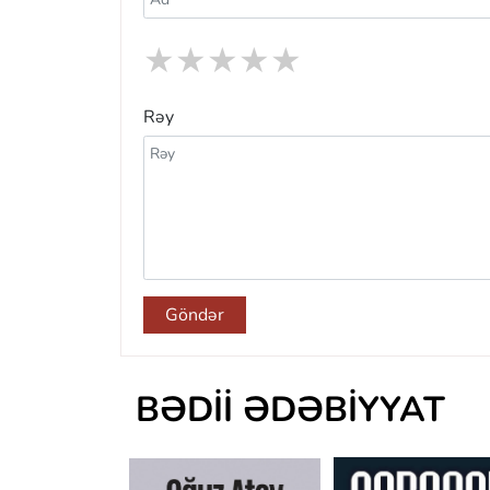
★
★
★
★
★
Rəy
Göndər
BƏDII ƏDƏBIYYAT