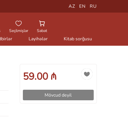
AZ
EN
RU
ş
Seçilmişlər
Səbət
birlər
Layihələr
Kitab sorğusu
59.00 ₼
Mövcud deyil