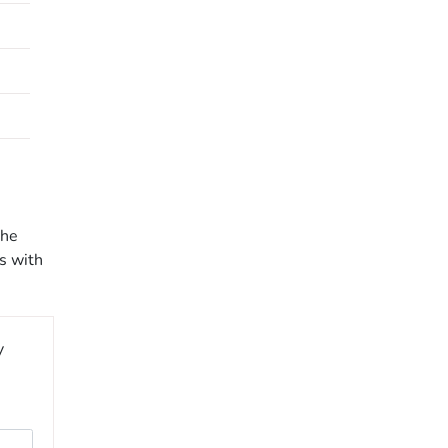
the
s with
y