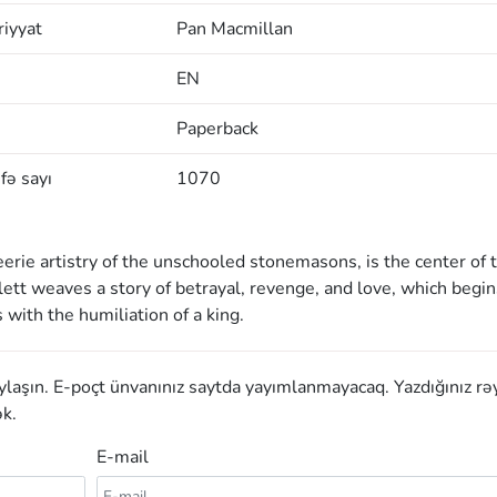
iyyat
Pan Macmillan
EN
Paperback
fə sayı
1070
eerie artistry of the unschooled stonemasons, is the center of 
lett weaves a story of betrayal, revenge, and love, which begin
with the humiliation of a king.
aylaşın. E-poçt ünvanınız saytda yayımlanmayacaq. Yazdığınız rə
k.
E-mail