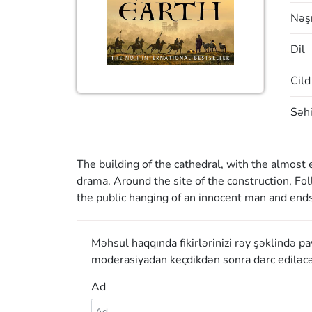
Nəşr
Dil
Cild
Səhi
The building of the cathedral, with the almost 
drama. Around the site of the construction, Fol
the public hanging of an innocent man and ends 
Məhsul haqqında fikirlərinizi rəy şəklində p
moderasiyadan keçdikdən sonra dərc ediləcə
Ad