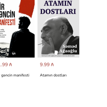
.99 ₼
9.99 ₼
6.95 ₼
r gəncin manifesti
Atamın dostları
Dönüş