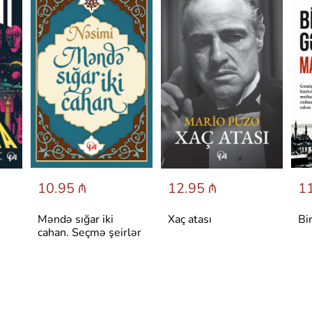
10.95 ₼
12.95 ₼
11
Məndə sığar iki
Xaç atası
Bi
cahan. Seçmə şeirlər