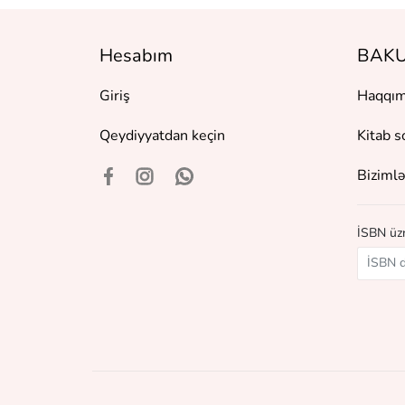
Hesabım
BAKU
Giriş
Haqqım
Qeydiyyatdan keçin
Kitab s
Bizimlə
İSBN üzr