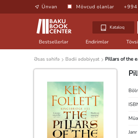
Ünvan
Mövcud olanlar
+994
Kataloq
Bestsellerlər
Endirimlər
Tövsi
Əsas səhifə
Bədii ədəbiyyat
Pillars of the e
Pil
Böl
ISB
Müəl
Janr