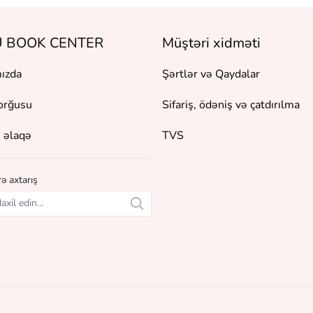
 BOOK CENTER
Müştəri xidməti
ızda
Şərtlər və Qaydalar
orğusu
Sifariş, ödəniş və çatdırılma
 əlaqə
TVS
ə axtarış