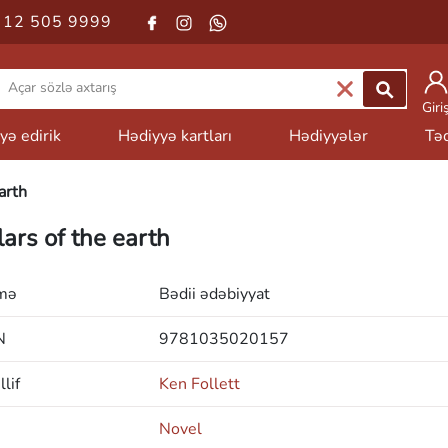
 12 505 9999
Giri
yə edirik
Hədiyyə kartları
Hədiyyələr
Təd
arth
lars of the earth
mə
Bədii ədəbiyyat
N
9781035020157
lif
Ken Follett
Novel