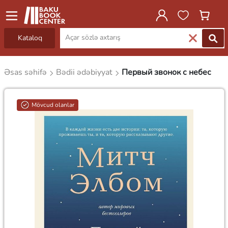
Kataloq
Əsas səhifə
Bədii ədəbiyyat
Первый звонок с небес
Mövcud olanlar