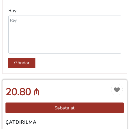
Rəy
Göndər
20.80 ₼
Səbətə at
ÇATDIRILMA