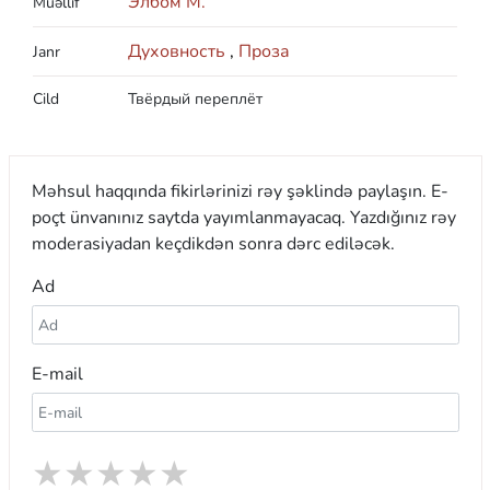
Элбом М.
Müəllif
Духовность
,
Проза
Janr
Cild
Твёрдый переплёт
Məhsul haqqında fikirlərinizi rəy şəklində paylaşın. E-
poçt ünvanınız saytda yayımlanmayacaq. Yazdığınız rəy
moderasiyadan keçdikdən sonra dərc ediləcək.
Ad
E-mail
★
★
★
★
★