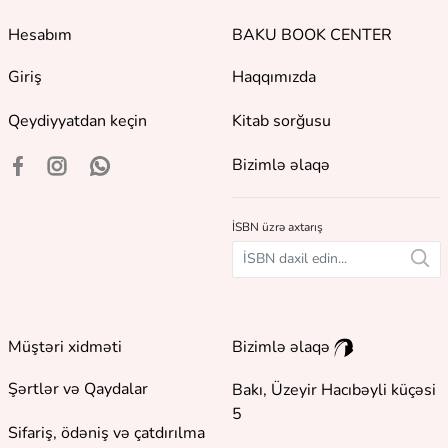
Hesabım
BAKU BOOK CENTER
Giriş
Haqqımızda
Qeydiyyatdan keçin
Kitab sorğusu
Bizimlə əlaqə
İSBN üzrə axtarış
Müştəri xidməti
Bizimlə əlaqə
Şərtlər və Qaydalar
Bakı, Üzeyir Hacıbəyli küçəsi
5
Sifariş, ödəniş və çatdırılma