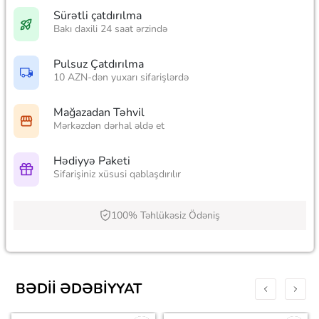
Sürətli çatdırılma
Bakı daxili 24 saat ərzində
Pulsuz Çatdırılma
10 AZN-dən yuxarı sifarişlərdə
Mağazadan Təhvil
Mərkəzdən dərhal əldə et
Hədiyyə Paketi
Sifarişiniz xüsusi qablaşdırılır
100% Təhlükəsiz Ödəniş
BƏDII ƏDƏBIYYAT