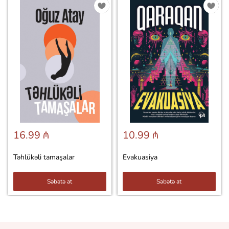
16.99 ₼
10.99 ₼
Təhlükəli tamaşalar
Evakuasiya
Səbətə at
Səbətə at