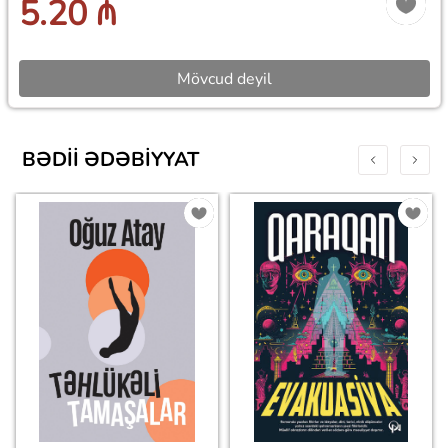
5.20 ₼
Mövcud deyil
BƏDII ƏDƏBIYYAT