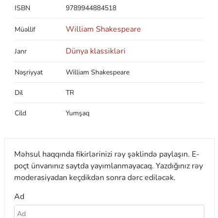
ISBN
9789944884518
William Shakespeare
Müəllif
Dünya klassikləri
Janr
Nəşriyyat
William Shakespeare
Dil
TR
Cild
Yumşaq
Məhsul haqqında fikirlərinizi rəy şəklində paylaşın. E-
poçt ünvanınız saytda yayımlanmayacaq. Yazdığınız rəy
moderasiyadan keçdikdən sonra dərc ediləcək.
Ad