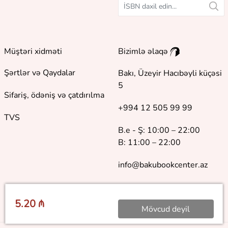
Müştəri xidməti
Bizimlə əlaqə
Şərtlər və Qaydalar
Bakı, Üzeyir Hacıbəyli küçəsi
5
Sifariş, ödəniş və çatdırılma
+994 12 505 99 99
TVS
B.e - Ş: 10:00 – 22:00
B: 11:00 – 22:00
info@bakubookcenter.az
5.20 ₼
Mövcud deyil