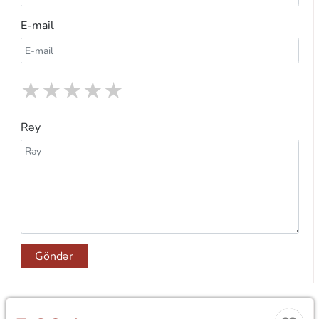
E-mail
★
★
★
★
★
Rəy
Göndər