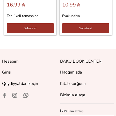
16.99 ₼
10.99 ₼
Təhlükəli tamaşalar
Evakuasiya
Səbətə at
Səbətə at
Hesabım
BAKU BOOK CENTER
Giriş
Haqqımızda
Qeydiyyatdan keçin
Kitab sorğusu
Bizimlə əlaqə
İSBN üzrə axtarış