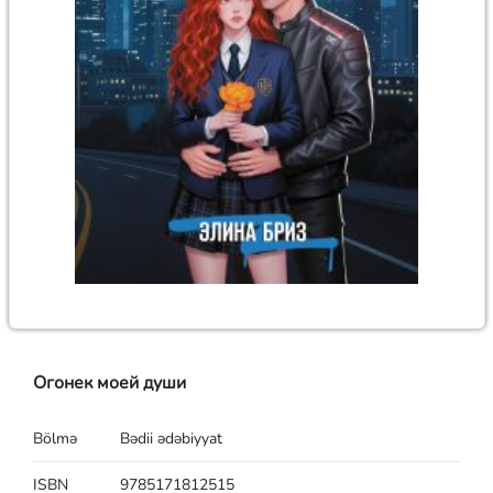
Огонек моей души
Bölmə
Bədii ədəbiyyat
ISBN
9785171812515