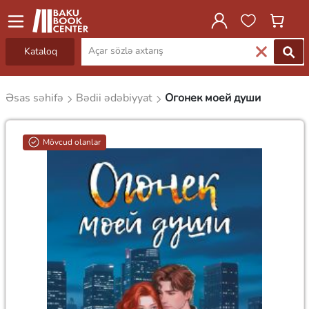
Kataloq
Əsas səhifə
Bədii ədəbiyyat
Огонек моей души
Mövcud olanlar