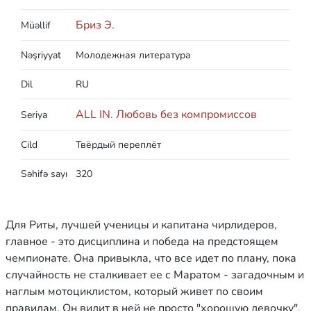
Бриз Э.
Müəllif
Nəşriyyat
Молодежная литература
Dil
RU
ALL IN. Любовь без компромиссов
Seriya
Cild
Твёрдый переплёт
Səhifə sayı
320
Для Риты, лучшей ученицы и капитана чирлидеров,
главное - это дисциплина и победа на предстоящем
чемпионате. Она привыкла, что все идет по плану, пока
случайность не сталкивает ее с Маратом - загадочным и
наглым мотоциклистом, который живет по своим
правилам. Он видит в ней не просто "хорошую девочку",