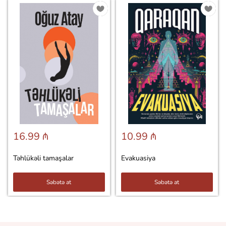
16.99 ₼
10.99 ₼
Təhlükəli tamaşalar
Evakuasiya
Səbətə at
Səbətə at