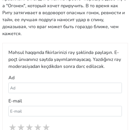
а "Огонек", который хочет приручить. В то время как
Риту затягивает в водоворот опасных гонок, ревности и
тайн, ее лучшая подруга наносит удар в спину,
доказывая, что враг может быть гораздо ближе, чем
кажется.
Məhsul haqqında fikirlərinizi rəy şəklində paylaşın. E-
poçt ünvanınız saytda yayımlanmayacaq. Yazdığınız rəy
moderasiyadan keçdikdən sonra dərc ediləcək.
Ad
E-mail
★
★
★
★
★