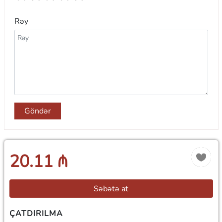
Rəy
Göndər
20.11 ₼
Səbətə at
ÇATDIRILMA