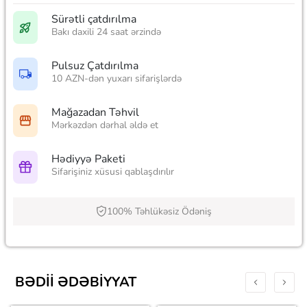
Sürətli çatdırılma
Bakı daxili 24 saat ərzində
Pulsuz Çatdırılma
10 AZN-dən yuxarı sifarişlərdə
Mağazadan Təhvil
Mərkəzdən dərhal əldə et
Hədiyyə Paketi
Sifarişiniz xüsusi qablaşdırılır
100% Təhlükəsiz Ödəniş
BƏDII ƏDƏBIYYAT