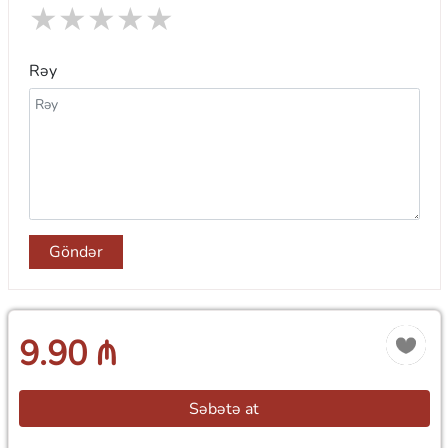
★
★
★
★
★
Rəy
Göndər
9.90 ₼
Səbətə at