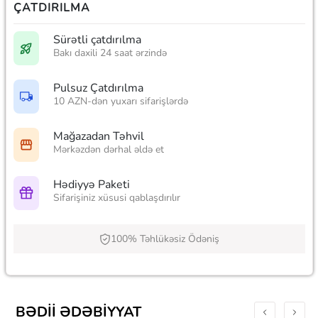
ÇATDIRILMA
Sürətli çatdırılma
Bakı daxili 24 saat ərzində
Pulsuz Çatdırılma
10 AZN-dən yuxarı sifarişlərdə
Mağazadan Təhvil
Mərkəzdən dərhal əldə et
Hədiyyə Paketi
Sifarişiniz xüsusi qablaşdırılır
100% Təhlükəsiz Ödəniş
BƏDII ƏDƏBIYYAT