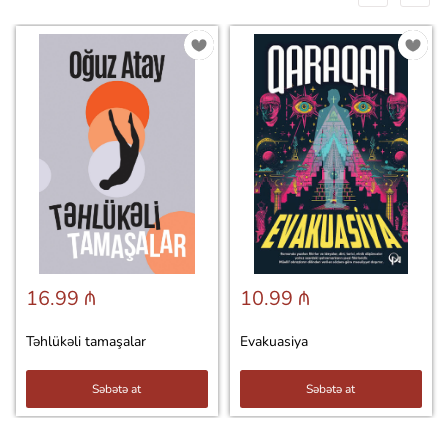
16.99 ₼
10.99 ₼
Təhlükəli tamaşalar
Evakuasiya
Səbətə at
Səbətə at