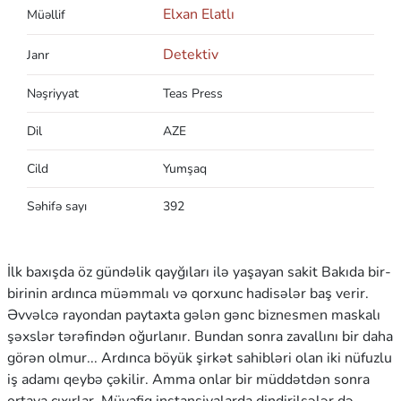
Elxan Elatlı
Müəllif
Detektiv
Janr
Nəşriyyat
Teas Press
Dil
AZE
Cild
Yumşaq
Səhifə sayı
392
İlk baxışda öz gündəlik qayğıları ilə yaşayan sakit Bakıda bir-
birinin ardınca müəmmalı və qorxunc hadisələr baş verir.
Əvvəlcə rayondan paytaxta gələn gənc biznesmen maskalı
şəxslər tərəfindən oğurlanır. Bundan sonra zavallını bir daha
görən olmur... Ardınca böyük şirkət sahibləri olan iki nüfuzlu
iş adamı qeybə çəkilir. Amma onlar bir müddətdən sonra