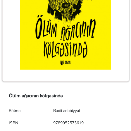
Ölüm ağacının kölgəsində
Bölmə
Bədii ədəbiyyat
ISBN
9789952573619