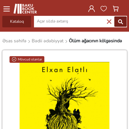
Kataloq
Əsas səhifə
Bədii ədəbiyyat
Ölüm ağacının kölgəsində
Mövcud olanlar