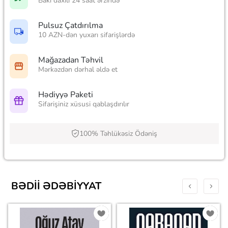
Bakı daxili 24 saat ərzində
Pulsuz Çatdırılma
10 AZN-dən yuxarı sifarişlərdə
Mağazadan Təhvil
Mərkəzdən dərhal əldə et
Hədiyyə Paketi
Sifarişiniz xüsusi qablaşdırılır
100% Təhlükəsiz Ödəniş
BƏDII ƏDƏBIYYAT