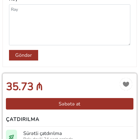
Göndər
35.73 ₼
Səbətə at
ÇATDIRILMA
Sürətli çatdırılma