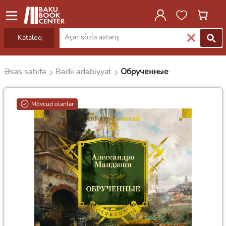
Kataloq
Əsas səhifə
Bədii ədəbiyyat
Обрученные
Mövcud olanlar