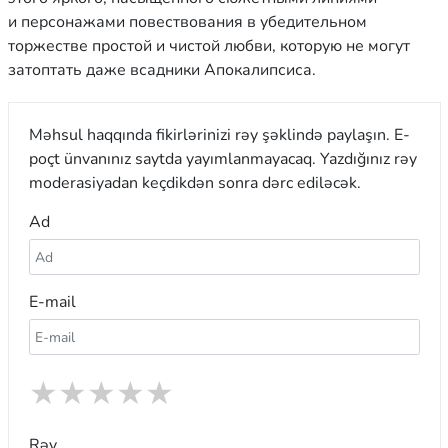
и персонажами повествования в убедительном
торжестве простой и чистой любви, которую не могут
затоптать даже всадники Апокалипсиса.
Məhsul haqqında fikirlərinizi rəy şəklində paylaşın. E-
poçt ünvanınız saytda yayımlanmayacaq. Yazdığınız rəy
moderasiyadan keçdikdən sonra dərc ediləcək.
Ad
E-mail
★
★
★
★
★
Rəy