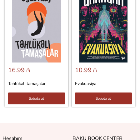
16.99 ₼
10.99 ₼
Təhlükəli tamaşalar
Evakuasiya
Səbətə at
Səbətə at
Hesabım
BAKU BOOK CENTER