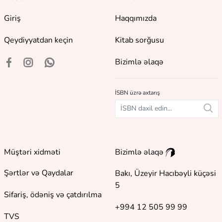
Giriş
Haqqımızda
Qeydiyyatdan keçin
Kitab sorğusu
Bizimlə əlaqə
İSBN üzrə axtarış
Müştəri xidməti
Bizimlə əlaqə
Şərtlər və Qaydalar
Bakı, Üzeyir Hacıbəyli küçəsi
5
Sifariş, ödəniş və çatdırılma
+994 12 505 99 99
TVS