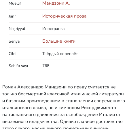
Мандзони А.
Müəllif
Историческая проза
Janr
Nəşriyyat
Иностранка
Большие книги
Seriya
Cild
Твёрдый переплёт
Səhifə sayı
768
Роман Алессандро Мандзони по праву считается не
только бессмертной классикой итальянской литературы
и базовым произведением в становлении современного
итальянского языка, но и символом Рисорджименто —
национального движения за освобождение Италии от
иноземного владычества. Однако главное достоинство
этого яркого, насыщенного сюжетными линиями