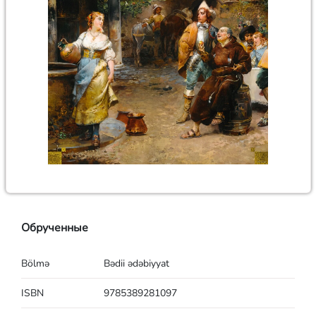
Обрученные
Bölmə
Bədii ədəbiyyat
ISBN
9785389281097