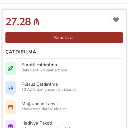
27.28 ₼
Səbətə at
ÇATDIRILMA
Sürətli çatdırılma
Bakı daxili 24 saat ərzində
Pulsuz Çatdırılma
10 AZN-dən yuxarı sifarişlərdə
Mağazadan Təhvil
Mərkəzdən dərhal əldə et
Hədiyyə Paketi