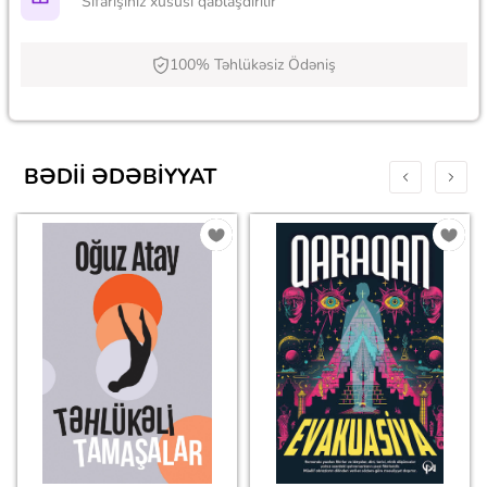
Sifarişiniz xüsusi qablaşdırılır
100% Təhlükəsiz Ödəniş
BƏDII ƏDƏBIYYAT