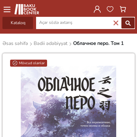
Kataloq
Əsas səhifə
Bədii ədəbiyyat
Облачное перо. Том 1
Mövcud olanlar