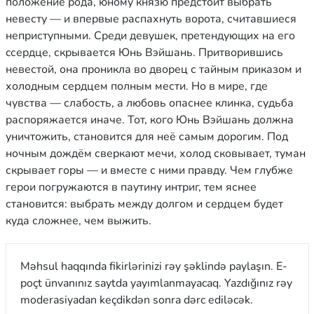
положение рода, юному князю предстоит выбрать
невесту — и впервые распахнуть ворота, считавшиеся
неприступными. Среди девушек, претендующих на его
cсердце, скрывается Юнь Вэйшань. Притворившись
невестой, она проникла во дворец с тайным приказом и
холодным сердцем полным мести. Но в мире, где
чувства — слабость, а любовь опаснее клинка, судьба
распоряжается иначе. Тот, кого Юнь Вэйшань должна
уничтожить, становится для неё самым дорогим. Под
ночным дождём сверкают мечи, холод сковывает, туман
скрывает горы — и вместе с ними правду. Чем глубже
герои погружаются в паутину интриг, тем яснее
становится: выбрать между долгом и сердцем будет
куда сложнее, чем выжить.
Məhsul haqqında fikirlərinizi rəy şəklində paylaşın. E-
poçt ünvanınız saytda yayımlanmayacaq. Yazdığınız rəy
moderasiyadan keçdikdən sonra dərc ediləcək.