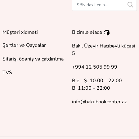
Müştəri xidməti
Bizimlə əlaqə
Şərtlər və Qaydalar
Bakı, Üzeyir Hacıbəyli küçəsi
5
Sifariş, ödəniş və çatdırılma
+994 12 505 99 99
TVS
B.e - Ş: 10:00 – 22:00
B: 11:00 – 22:00
info@bakubookcenter.az