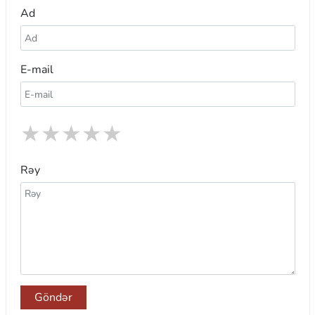
Ad
E-mail
★
★
★
★
★
Rəy
Göndər