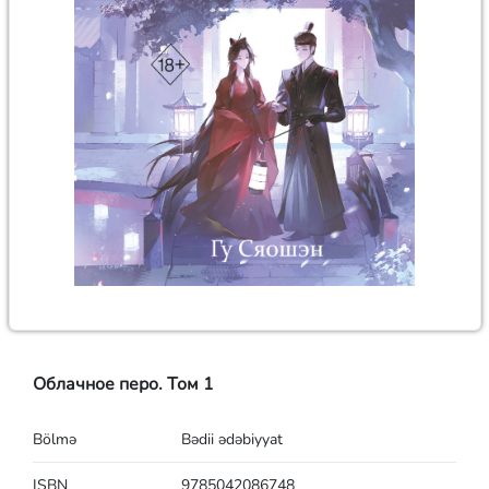
Облачное перо. Том 1
Bölmə
Bədii ədəbiyyat
ISBN
9785042086748