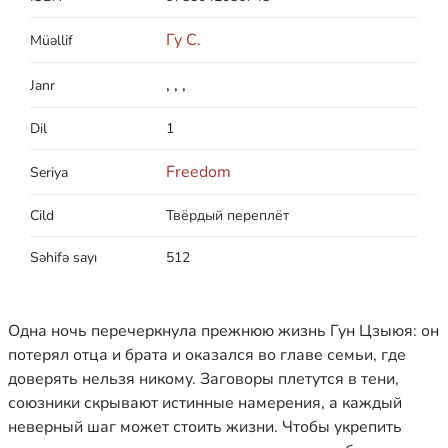
Гу С.
Müəllif
,
,
,
Janr
Dil
1
Freedom
Seriya
Cild
Твёрдый переплёт
Səhifə sayı
512
Одна ночь перечеркнула прежнюю жизнь Гун Цзыюя: он
потерял отца и брата и оказался во главе семьи, где
доверять нельзя никому. Заговоры плетутся в тени,
союзники скрывают истинные намерения, а каждый
неверный шаг может стоить жизни. Чтобы укрепить