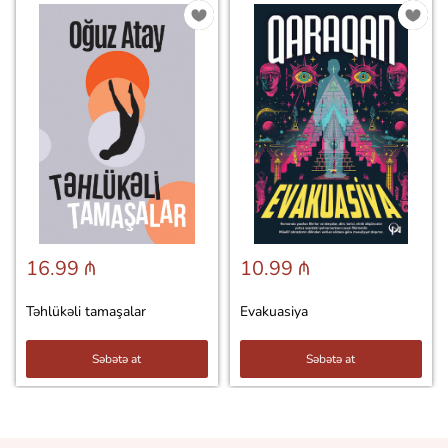
16.99 ₼
10.99 ₼
Təhlükəli tamaşalar
Evakuasiya
Səbətə at
Səbətə at