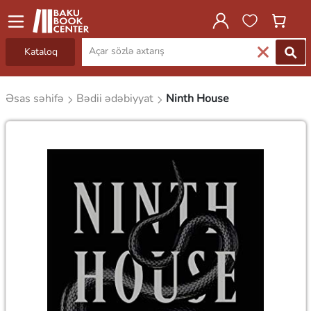
Kataloq
Əsas səhifə
Bədii ədəbiyyat
Ninth House