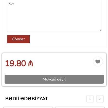
Göndər
19.80 ₼
Mövcud deyil
BƏDII ƏDƏBIYYAT