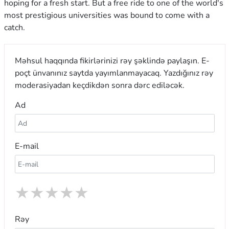
hoping for a fresh start. But a free ride to one of the world's
most prestigious universities was bound to come with a
catch.
Məhsul haqqında fikirlərinizi rəy şəklində paylaşın. E-
poçt ünvanınız saytda yayımlanmayacaq. Yazdığınız rəy
moderasiyadan keçdikdən sonra dərc ediləcək.
Ad
E-mail
★
★
★
★
★
Rəy