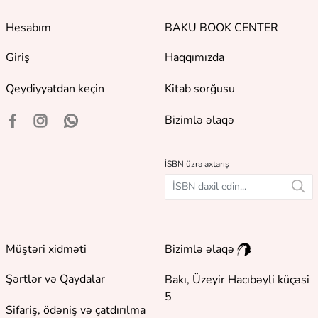
Hesabım
BAKU BOOK CENTER
Giriş
Haqqımızda
Qeydiyyatdan keçin
Kitab sorğusu
Bizimlə əlaqə
İSBN üzrə axtarış
Müştəri xidməti
Bizimlə əlaqə
Şərtlər və Qaydalar
Bakı, Üzeyir Hacıbəyli küçəsi
5
Sifariş, ödəniş və çatdırılma