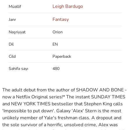
Leigh Bardugo
Müəllif
Fantasy
Janr
Nəşriyyat
Orion
Dil
EN
Cild
Paperback
Səhifə sayı
480
The adult debut from the author of SHADOW AND BONE -
now a Netflix Original series!* The instant SUNDAY TIMES
and NEW YORK TIMES bestseller that Stephen King calls
'Impossible to put down'. Galaxy 'Alex' Stern is the most
unlikely member of Yale's freshman class. A dropout and
the sole survivor of a horrific, unsolved crime, Alex was