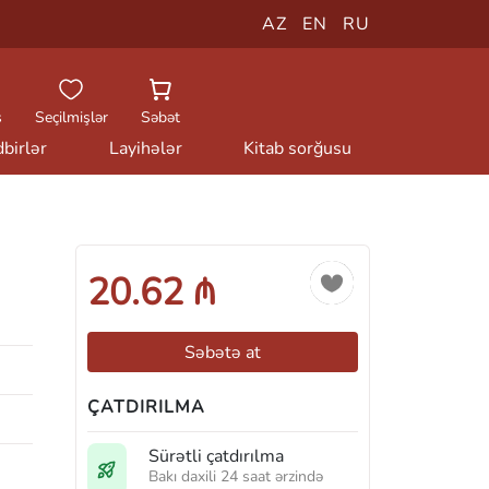
AZ
EN
RU
ş
Seçilmişlər
Səbət
birlər
Layihələr
Kitab sorğusu
20.62 ₼
Səbətə at
ÇATDIRILMA
Sürətli çatdırılma
Bakı daxili 24 saat ərzində