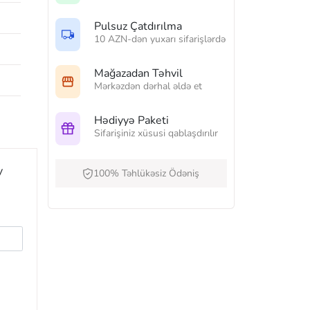
Pulsuz Çatdırılma
10 AZN-dən yuxarı sifarişlərdə
Mağazadan Təhvil
Mərkəzdən dərhal əldə et
Hədiyyə Paketi
Sifarişiniz xüsusi qablaşdırılır
y
100% Təhlükəsiz Ödəniş