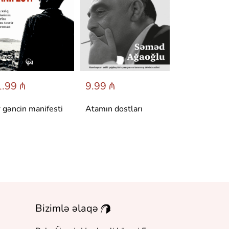
.99 ₼
9.99 ₼
6.95 ₼
r gəncin manifesti
Atamın dostları
Dönüş
Bizimlə əlaqə