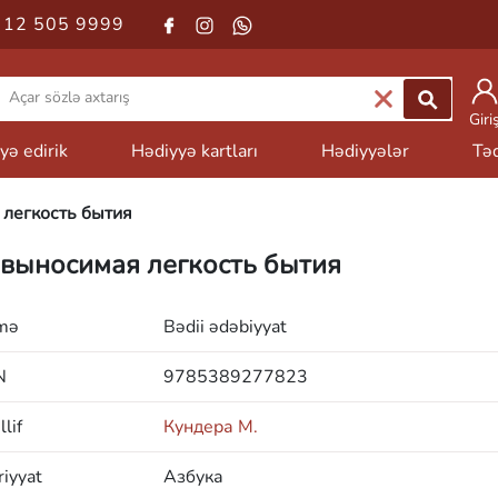
 12 505 9999
Giri
yə edirik
Hədiyyə kartları
Hədiyyələr
Təd
легкость бытия
выносимая легкость бытия
mə
Bədii ədəbiyyat
N
9785389277823
lif
Кундера М.
iyyat
Азбука