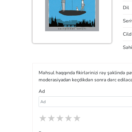
Dil
Seri
Cild
Səhi
Məhsul haqqında fikirlərinizi rəy şəklində p
moderasiyadan keçdikdən sonra dərc ediləcə
Ad
★
★
★
★
★