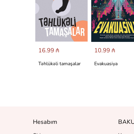
 ₼
16.99 ₼
10.99 ₼
аренина
Təhlükəli tamaşalar
Evakuasiya
Hesabım
BAKU