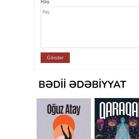
Rəy
Göndər
BƏDII ƏDƏBIYYAT