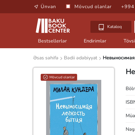
Ünvan
Mövcud olanlar
+994
Kataloq
Bestsellerlər
Endirimlər
Tövsi
Əsas səhifə
Bədii ədəbiyyat
Невыносимая 
Не
Mövcud olanlar
Böl
ISB
Müəl
Nəşr