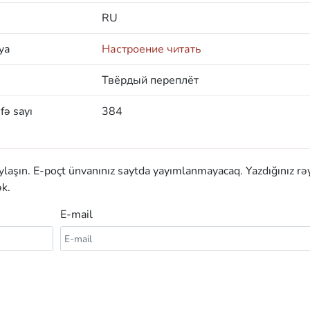
RU
ya
Настроение читать
Твёрдый переплёт
fə sayı
384
aylaşın. E-poçt ünvanınız saytda yayımlanmayacaq. Yazdığınız rə
k.
E-mail